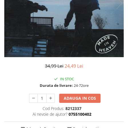
Discuri vinil 7' (mici)
Patriotice
Patriotice
Viniluri Românești
Colecția Electrecord
34,99 Lei
24,49 Lei
IN STOC
Durata de livrare:
24-72ore
ADAUGA IN COS
Cod Produs:
8212337
Ai nevoie de ajutor?
0755100402