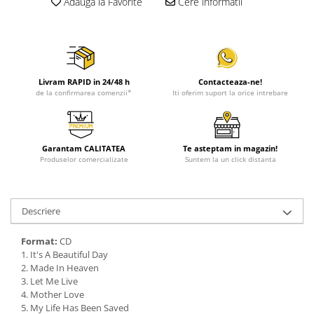
Adauga la Favorite
Cere informatii
Livram RAPID in 24/48 h
Contacteaza-ne!
de la confirmarea comenzii*
Iti oferim suport la orice intrebare
Garantam CALITATEA
Te asteptam in magazin!
Produselor comercializate
Suntem la un click distanta
Descriere
Format:
CD
1. It's A Beautiful Day
2. Made In Heaven
3. Let Me Live
4. Mother Love
5. My Life Has Been Saved