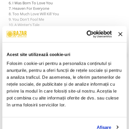
6. I Was Born To Love You
7. Heaven For Everyone
8. Too Much Love Will Kill You
9. You Don't Fool Me
10. A Winter's Tale
11. It's A Beautiful Day (Reprise)
Hidden Tracks
12. Yeah
13. Untitled
VEZI MAI MULT
Acest site utilizează cookie-uri
An Lansare:
1995
Folosim cookie-uri pentru a personaliza conținutul și 
Stil:
Rock ; Pop Rock
Stare Disc:
Very Good Plus (VG+)
anunțurile, pentru a oferi funcții de rețele sociale și pentru 
Stare Coperta:
Near Mint (NM or M-)
a analiza traficul. De asemenea, le oferim partenerilor de 
Informatii conformitate produs
rețele sociale, de publicitate și de analize informații cu 
privire la modul în care folosiți site-ul nostru. Aceștia le 
Review-uri
(0)
pot combina cu alte informații oferite de dvs. sau culese 
în urma folosirii serviciilor lor.
PRODUSE ALTERNATIVE
Afişare