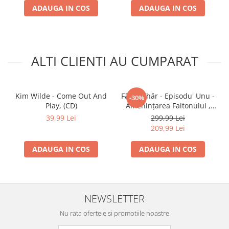
ADAUGA IN COS
ADAUGA IN COS
ALTI CLIENTI AU CUMPARAT
Kim Wilde - Come Out And
Fără Zahăr - Episodu' Unu -
-30%
Play, (CD)
Amenințarea Faitonului ,
(CD)
39,99 Lei
299,99 Lei
209,99 Lei
ADAUGA IN COS
ADAUGA IN COS
NEWSLETTER
Nu rata ofertele si promotiile noastre