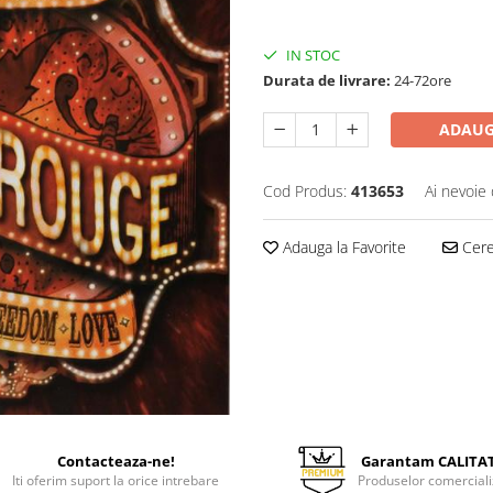
50,00 Lei
IN STOC
Durata de livrare:
24-72ore
ADAUG
Cod Produs:
413653
Ai nevoie 
Adauga la Favorite
Cere 
Contacteaza-ne!
Garantam CALITA
Iti oferim suport la orice intrebare
Produselor comerciali