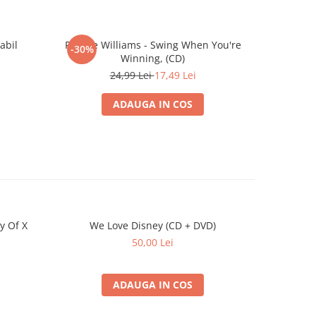
abil
Robbie Williams - Swing When You're
Rod Stewa
-30%
-30%
Winning, (CD)
24,99 Lei
17,49 Lei
ADAUGA IN COS
y Of X
We Love Disney (CD + DVD)
David Arn
50,00 Lei
ADAUGA IN COS