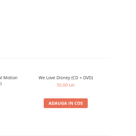
al Motion
We Love Disney (CD + DVD)
David Arn
)
50,00 Lei
ADAUGA IN COS