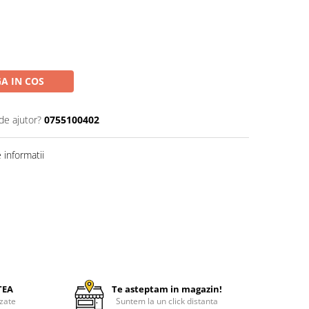
A IN COS
de ajutor?
0755100402
informatii
TEA
Te asteptam in magazin!
zate
Suntem la un click distanta