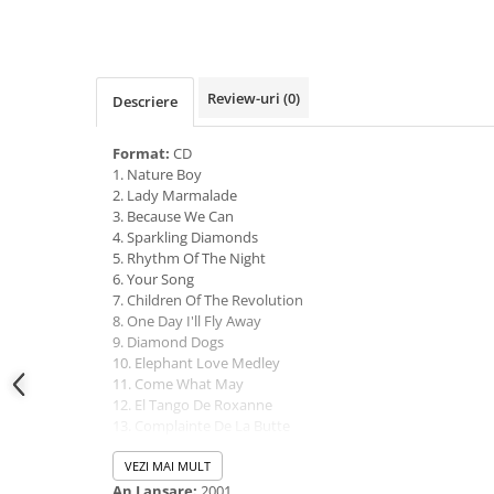
Review-uri
(0)
Descriere
Format:
CD
1. Nature Boy
2. Lady Marmalade
3. Because We Can
4. Sparkling Diamonds
5. Rhythm Of The Night
6. Your Song
7. Children Of The Revolution
8. One Day I'll Fly Away
9. Diamond Dogs
10. Elephant Love Medley
11. Come What May
12. El Tango De Roxanne
13. Complainte De La Butte
14. Hindi Sad Diamonds
15. Nature Boy
VEZI MAI MULT
16. Lady Marmalade (Thunderpuss Radio Mix)
An Lansare:
2001