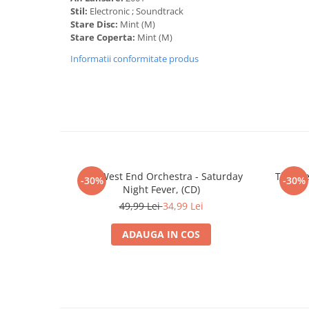
Stil:
Electronic ; Soundtrack
Stare Disc:
Mint (M)
Stare Coperta:
Mint (M)
Informatii conformitate produs
The West End Orchestra - Saturday
The We
-30%
-30%
Night Fever, (CD)
49,99 Lei
34,99 Lei
ADAUGA IN COS