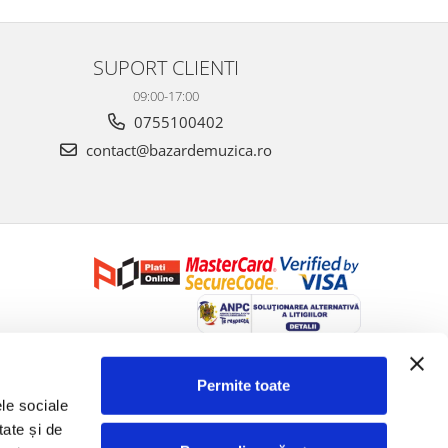
SUPORT CLIENTI
09:00-17:00
0755100402
contact@bazardemuzica.ro
Creat cu ❤ și cu 🧠 de Dan Trifan iar
Platforma E-commerce by
Gomag
Permite toate
le sociale 
ate și de 