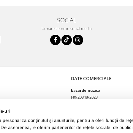
SOCIAL
Urmareste-ne in social media
DATE COMERCIALE
bazardemuzica
J40/20848/2023
49060668
Strada Doctor Louis Pasteur
ie-uri
65
personaliza conținutul și anunțurile, pentru a oferi funcții de rețe
Bucharest, București
. De asemenea, le oferim partenerilor de rețele sociale, de publicit