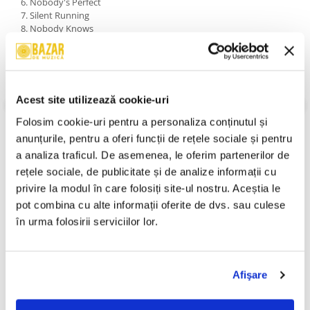
6. Nobody's Perfect
7. Silent Running
8. Nobody Knows
9. Get Up
10. A Time And Place
11. Taken In
12. Everybody Gets A Second Chance
13. A Beggar On A Beach Of Gold
Acest site utilizează cookie-uri
An Lansare:
1996
Stil:
Electronic ; Pop Rock
Folosim cookie-uri pentru a personaliza conținutul și 
Stare Disc:
Mint (M)
anunțurile, pentru a oferi funcții de rețele sociale și pentru 
Stare Coperta:
Mint (M)
a analiza traficul. De asemenea, le oferim partenerilor de 
Informatii conformitate produs
rețele sociale, de publicitate și de analize informații cu 
privire la modul în care folosiți site-ul nostru. Aceștia le 
Review-uri
(0)
pot combina cu alte informații oferite de dvs. sau culese 
în urma folosirii serviciilor lor.
PRODUSE ALTERNATIVE
Afişare