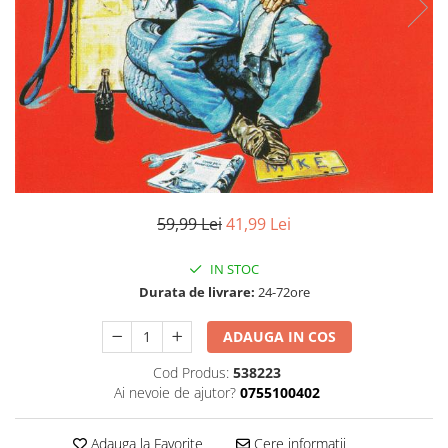
Discuri vinil 7' (mici)
Patriotice
Patriotice
Viniluri Românești
Colecția Electrecord
59,99 Lei
41,99 Lei
IN STOC
Durata de livrare:
24-72ore
ADAUGA IN COS
Cod Produs:
538223
Ai nevoie de ajutor?
0755100402
Adauga la Favorite
Cere informatii