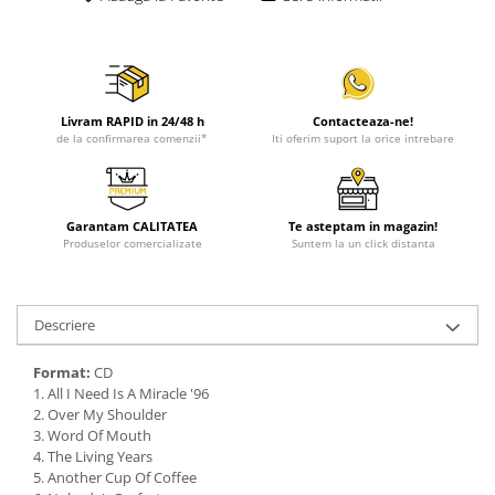
Livram RAPID in 24/48 h
Contacteaza-ne!
de la confirmarea comenzii*
Iti oferim suport la orice intrebare
Garantam CALITATEA
Te asteptam in magazin!
Produselor comercializate
Suntem la un click distanta
Descriere
Format:
CD
1. All I Need Is A Miracle '96
2. Over My Shoulder
3. Word Of Mouth
4. The Living Years
5. Another Cup Of Coffee