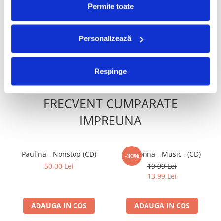
Pârnaie – Liberi (CD)
Vank - Voyeur (CD)
Permite toate
60,00 Lei
9,99 Lei
Personalizează
ADAUGA IN COS
ADAUGA IN COS
Respinge
FRECVENT CUMPARATE
IMPREUNA
Paulina - Nonstop (CD)
Madonna - Music , (CD)
-30%
50,00 Lei
19,99 Lei
13,99 Lei
ADAUGA IN COS
ADAUGA IN COS