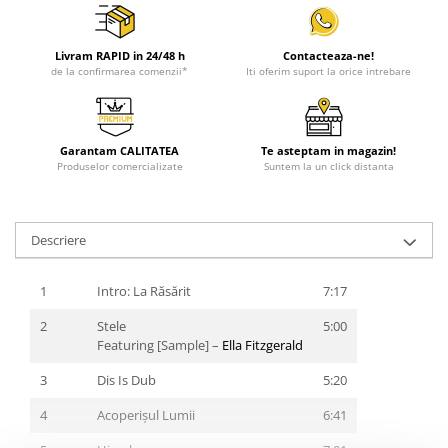
Livram RAPID in 24/48 h
Contacteaza-ne!
de la confirmarea comenzii*
Iti oferim suport la orice intrebare
Garantam CALITATEA
Te asteptam in magazin!
Produselor comercializate
Suntem la un click distanta
Descriere
1
Intro: La Răsărit
7:17
2
Stele
5:00
Featuring [Sample] –
Ella Fitzgerald
3
Dis Is Dub
5:20
4
Acoperișul Lumii
6:41