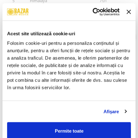
5
Himalaya
7:01
6
Sus
6:12
7
Punjabi Folk Song
4:59
VEZI MAI MULT
8
Tranquille
6:04
Acest site utilizează cookie-uri
Stare Disc:
Near Mint (NM or M-)
Folosim cookie-uri pentru a personaliza conținutul și 
Stare Coperta:
Very Good Plus (VG+)
9
Potala
7:04
anunțurile, pentru a oferi funcții de rețele sociale și pentru 
Informatii conformitate produs
10
Underwater Love Song
7:02
a analiza traficul. De asemenea, le oferim partenerilor de 
11
Om Mama Shivaya
7:04
rețele sociale, de publicitate și de analize informații cu 
Review-uri
(0)
privire la modul în care folosiți site-ul nostru. Aceștia le 
12
Outro: La Asfințit
6:00
pot combina cu alte informații oferite de dvs. sau culese 
în urma folosirii serviciilor lor.
PRODUSE ALTERNATIVE
Afişare
Paulina - Nonstop (CD)
Mark Medlock - Mr. Lonely,
-30%
(CD)
50,00 Lei
29,99 Lei
Permite toate
20,99 Lei