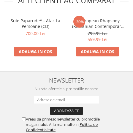
ALTI CLIENTI AU CUMPARAT
Suie Paparude* - Atac La
A European Rhapsody
-30%
Persoane (CD)
(Romanian Contemporary
Music), (CD)
700,00 Lei
799,99 Lei
559,99 Lei
ADAUGA IN COS
ADAUGA IN COS
NEWSLETTER
Nu rata ofertele si promotiile noastre
Vreau sa primesc newsletter cu promotiile
magazinului. Afla mai multe in
Politica de
Confidentialitate