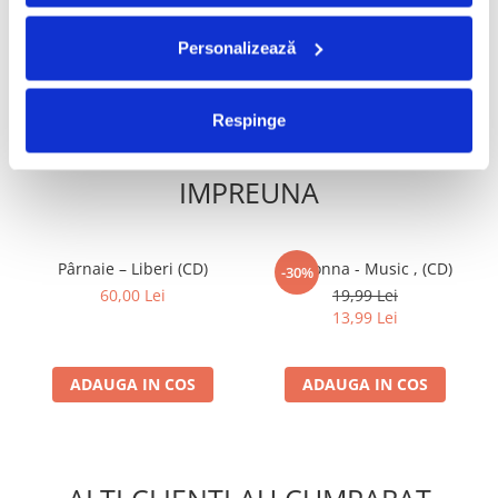
ADAUGA IN COS
ADAUGA IN COS
Personalizează
Respinge
FRECVENT CUMPARATE
IMPREUNA
Pârnaie – Liberi (CD)
Madonna - Music , (CD)
-30%
60,00 Lei
19,99 Lei
13,99 Lei
ADAUGA IN COS
ADAUGA IN COS