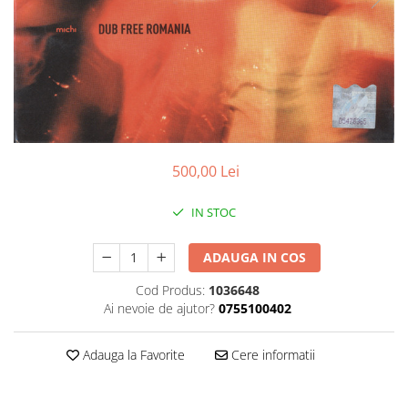
Discuri vinil 7' (mici)
Patriotice
Patriotice
Viniluri Românești
Colecția Electrecord
500,00 Lei
IN STOC
ADAUGA IN COS
Cod Produs:
1036648
Ai nevoie de ajutor?
0755100402
Adauga la Favorite
Cere informatii