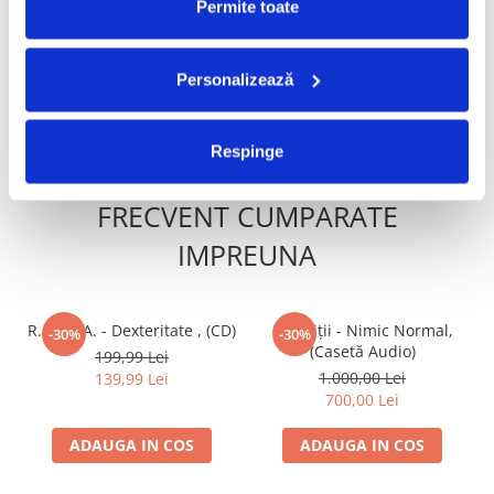
Permite toate
799,00 Lei
499,99 Lei
559,30 Lei
349,99 Lei
Personalizează
ADAUGA IN COS
ADAUGA IN COS
Respinge
FRECVENT CUMPARATE
IMPREUNA
R.A.C.L.A. - Dexteritate , (CD)
Paraziții - Nimic Normal,
-30%
-30%
(Casetă Audio)
199,99 Lei
1.000,00 Lei
139,99 Lei
700,00 Lei
ADAUGA IN COS
ADAUGA IN COS