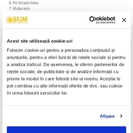
6. Pe Strada Mea
7. Malpraxis
8. Du-te Dracu'
9. Sunt Aici, Sunt Tânăr, Sunt Falit
10. Săptămâna 7
11. O Vorbă De Pe Stradă (Radio Edit)
12. Outro
Acest site utilizează cookie-uri
An Lansare:
2002
Stil:
Gangsta
Folosim cookie-uri pentru a personaliza conținutul și 
Stare Disc:
Mint (M)
anunțurile, pentru a oferi funcții de rețele sociale și pentru 
Stare Coperta:
Near Mint (NM or M-)
a analiza traficul. De asemenea, le oferim partenerilor de 
Informatii conformitate produs
rețele sociale, de publicitate și de analize informații cu 
privire la modul în care folosiți site-ul nostru. Aceștia le 
Review-uri
(0)
pot combina cu alte informații oferite de dvs. sau culese 
în urma folosirii serviciilor lor.
PRODUSE ALTERNATIVE
Afişare
Star De Cartier, (CD)
Paraziții - Violent , (CD)
-30%
-30%