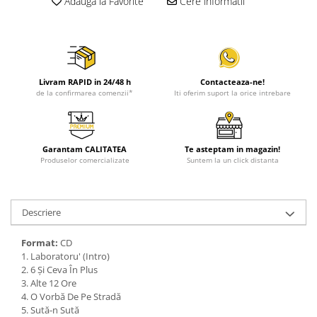
Adauga la Favorite
Cere informatii
Livram RAPID in 24/48 h
Contacteaza-ne!
de la confirmarea comenzii*
Iti oferim suport la orice intrebare
Garantam CALITATEA
Te asteptam in magazin!
Produselor comercializate
Suntem la un click distanta
Descriere
Format:
CD
1. Laboratoru' (Intro)
2. 6 Și Ceva În Plus
3. Alte 12 Ore
4. O Vorbă De Pe Stradă
5. Sută-n Sută