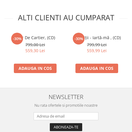
ALTI CLIENTI AU CUMPARAT
Star De Cartier, (CD)
Paraziții - Iartă-mă , (CD)
-30%
-30%
799,00 Lei
799,99 Lei
559,30 Lei
559,99 Lei
ADAUGA IN COS
ADAUGA IN COS
NEWSLETTER
Nu rata ofertele si promotiile noastre