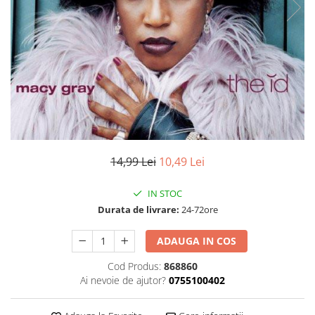
Discuri vinil 7' (mici)
Patriotice
Patriotice
Viniluri Românești
Colecția Electrecord
14,99 Lei
10,49 Lei
IN STOC
Durata de livrare:
24-72ore
ADAUGA IN COS
Cod Produs:
868860
Ai nevoie de ajutor?
0755100402