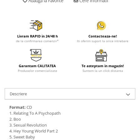
Adauga la Favorite
Cere informatii
Livram RAPID in 24/48 h
Contacteaza-ne!
de la confirmarea comenzii*
Iti oferim suport la orice intrebare
Garantam CALITATEA
Te asteptam in magazin!
Produselor comercializate
Suntem la un click distanta
Descriere
Format:
CD
1. Relating To A Psychopath
2. Boo
3. Sexual Revolution
4. Hey Young World Part 2
5. Sweet Baby