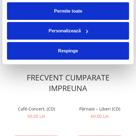
Permite toate
Paulina - Nonstop (CD)
Delia - 7 (CD)
50,00 Lei
250,00 Lei
Personalizează
ADAUGA IN COS
ADAUGA IN COS
Respinge
FRECVENT CUMPARATE
IMPREUNA
Café-Concert, (CD)
Pârnaie – Liberi (CD)
50,00 Lei
60,00 Lei