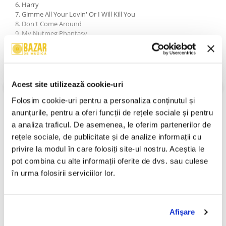
6. Harry
7. Gimme All Your Lovin' Or I Will Kill You
8. Don't Come Around
9. My Nutmeg Phantasy
10. Freak Like Me
11. Oblivion
12. Forgiveness
13. Blowin' Up Your Speakers
14. Shed
Acest site utilizează cookie-uri
VEZI MAI MULT
Folosim cookie-uri pentru a personaliza conținutul și 
An Lansare:
2001
Stil:
Electronic ; Contemporary R&B
anunțurile, pentru a oferi funcții de rețele sociale și pentru 
Stare Disc:
Near Mint (NM or M-)
a analiza traficul. De asemenea, le oferim partenerilor de 
Stare Coperta:
Near Mint (NM or M-)
rețele sociale, de publicitate și de analize informații cu 
Informatii conformitate produs
privire la modul în care folosiți site-ul nostru. Aceștia le 
pot combina cu alte informații oferite de dvs. sau culese 
Review-uri
(0)
în urma folosirii serviciilor lor.
PRODUSE ALTERNATIVE
Afişare