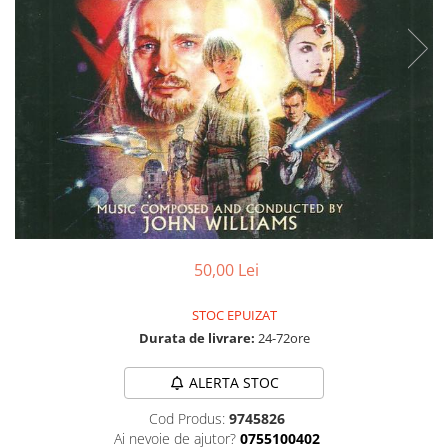
Discuri vinil 7' (mici)
Patriotice
Patriotice
Viniluri Românești
Colecția Electrecord
50,00 Lei
STOC EPUIZAT
Durata de livrare:
24-72ore
ALERTA STOC
Cod Produs:
9745826
Ai nevoie de ajutor?
0755100402