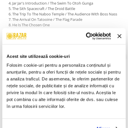
4. Jar Jar's Introduction / The Swim To Otoh Gunga
5. The Sith Spacecraft / The Droid Battle
6. The Trip To The Naboo Temple / The Audience With Boss Nass
7. The Arrival On Tatooine / The Flag Parade
8. He Is The Chosen One
9. Anakin Defeats Sebulba
10. Passage Through The Planet Core
11. Watto's Deal / Kids At Play
12. Panaka And The Queen's Protectors
13. Queen Amidala / The Naboo Palace
Acest site utilizează cookie-uri
14. The Droid Invasion / The Appearence Of Darth Maul
15. Qui-Gon's Noble End
VEZI MAI MULT
Folosim cookie-uri pentru a personaliza conținutul și 
16. The High Council Meeting / Qui-Gon's Funeral
An Lansare:
1999
anunțurile, pentru a oferi funcții de rețele sociale și pentru 
17. Augie's Great Municipal Band / End Credits
Stil:
Electronic; Jazz; Stage & Screen; Modern Classical; Easy
a analiza traficul. De asemenea, le oferim partenerilor de 
Listening
Stare Disc:
Near Mint (NM or M-)
rețele sociale, de publicitate și de analize informații cu 
Stare Coperta:
Near Mint (NM or M-)
privire la modul în care folosiți site-ul nostru. Aceștia le 
Informatii conformitate produs
pot combina cu alte informații oferite de dvs. sau culese 
în urma folosirii serviciilor lor.
Review-uri
(0)