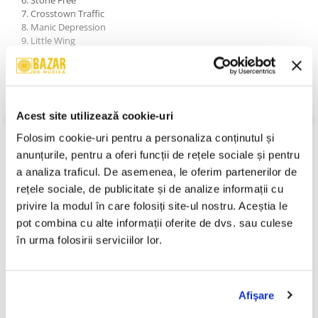
7. Crosstown Traffic
8. Manic Depression
9. Little Wing
10. If 6 Was 9
11. Foxy Lady
12. Bold As Love
13. Castles Made Of Sand
14. Red House
Acest site utilizează cookie-uri
15. Voodoo Child (Slight Return)
VEZI MAI MULT
16. Freedom
An Lansare:
1997
Folosim cookie-uri pentru a personaliza conținutul și 
17. Night Bird Flying
Stil:
Rock ; Blues Rock
anunțurile, pentru a oferi funcții de rețele sociale și pentru 
18. Angel
Stare Disc:
Near Mint (NM or M-)
a analiza traficul. De asemenea, le oferim partenerilor de 
19. Dolly Dagger
Stare Coperta:
Near Mint (NM or M-)
20. Star Spangled Banner
rețele sociale, de publicitate și de analize informații cu 
Informatii conformitate produs
privire la modul în care folosiți site-ul nostru. Aceștia le 
pot combina cu alte informații oferite de dvs. sau culese 
Review-uri
(0)
în urma folosirii serviciilor lor.
PRODUSE ALTERNATIVE
Afişare