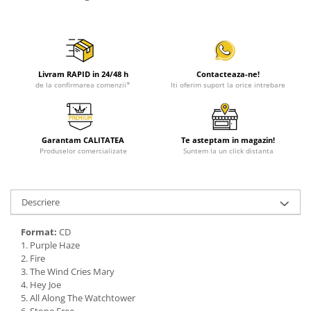
Livram RAPID in 24/48 h
Contacteaza-ne!
de la confirmarea comenzii*
Iti oferim suport la orice intrebare
Garantam CALITATEA
Te asteptam in magazin!
Produselor comercializate
Suntem la un click distanta
Descriere
Format:
CD
1. Purple Haze
2. Fire
3. The Wind Cries Mary
4. Hey Joe
5. All Along The Watchtower
6. Stone Free