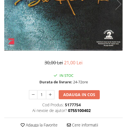
Discuri vinil 7' (mici)
Patriotice
Patriotice
Viniluri Românești
Colecția Electrecord
30,00 Lei
21,00 Lei
IN STOC
Durata de livrare:
24-72ore
ADAUGA IN COS
Cod Produs:
5177754
Ai nevoie de ajutor?
0755100402
Adauga la Favorite
Cere informatii