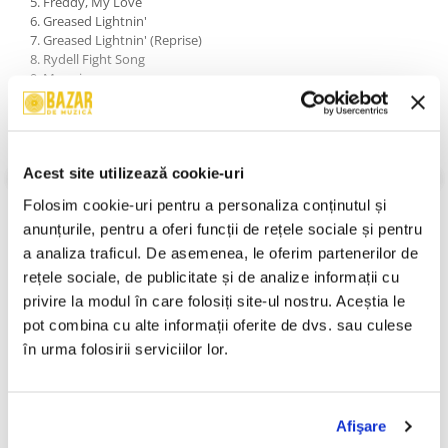
5. Freddy, My Love
6. Greased Lightnin'
7. Greased Lightnin' (Reprise)
8. Rydell Fight Song
9. Mooning
10. Look At Me, I'm Sandra Dee
11. Since I Don't Have You
12. We Go Together (Reprise)
13. Shakin' At The High School Hop
14. It's Raining On Prom Night
Acest site utilizează cookie-uri
15. Born To Hand Jive
VEZI MAI MULT
Folosim cookie-uri pentru a personaliza conținutul și 
16. Beauty School Dropout
An Lansare:
1994
anunțurile, pentru a oferi funcții de rețele sociale și pentru 
17. Alone At A Drive-in Movie
Stil:
Musical
18. Rock 'n' Roll Party Queen
Stare Disc:
Mint (M)
a analiza traficul. De asemenea, le oferim partenerilor de 
19. There Are Worse Things I Could Do
Stare Coperta:
Near Mint (NM or M-)
rețele sociale, de publicitate și de analize informații cu 
20. Look At Me, I'm Sandra Dee (Reprise)
privire la modul în care folosiți site-ul nostru. Aceștia le 
Informatii conformitate produs
21. Finale
pot combina cu alte informații oferite de dvs. sau culese 
Review-uri
(0)
în urma folosirii serviciilor lor.
Afişare
PRODUSE ALTERNATIVE