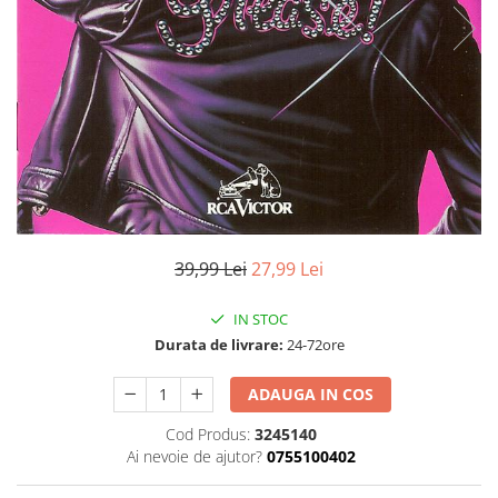
Discuri vinil 7' (mici)
Patriotice
Patriotice
Viniluri Românești
Colecția Electrecord
39,99 Lei
27,99 Lei
IN STOC
Durata de livrare:
24-72ore
ADAUGA IN COS
Cod Produs:
3245140
Ai nevoie de ajutor?
0755100402