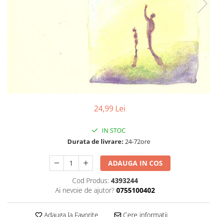
Discuri vinil 7' (mici)
Patriotice
Patriotice
Viniluri Românești
Colecția Electrecord
24,99 Lei
IN STOC
Durata de livrare:
24-72ore
ADAUGA IN COS
Cod Produs:
4393244
Ai nevoie de ajutor?
0755100402
Adauga la Favorite
Cere informatii