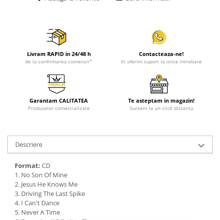
Livram RAPID in 24/48 h
Contacteaza-ne!
de la confirmarea comenzii*
Iti oferim suport la orice intrebare
Garantam CALITATEA
Te asteptam in magazin!
Produselor comercializate
Suntem la un click distanta
Descriere
Format:
CD
1. No Son Of Mine
2. Jesus He Knows Me
3. Driving The Last Spike
4. I Can't Dance
5. Never A Time