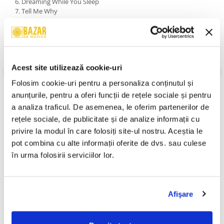
6. Dreaming While You Sleep
7. Tell Me Why
8. Living Forever
9. Hold On My Heart
10. Way Of The World
11. Since I Lost You
12. Fading Lights
Acest site utilizează cookie-uri
An Lansare:
1991
Stil:
Rock ; Soft Rock
Folosim cookie-uri pentru a personaliza conținutul și 
Stare Disc:
Mint (M)
anunțurile, pentru a oferi funcții de rețele sociale și pentru 
Stare Coperta:
Near Mint (NM or M-)
a analiza traficul. De asemenea, le oferim partenerilor de 
Informatii conformitate produs
rețele sociale, de publicitate și de analize informații cu 
privire la modul în care folosiți site-ul nostru. Aceștia le 
Review-uri
(0)
pot combina cu alte informații oferite de dvs. sau culese 
în urma folosirii serviciilor lor.
PRODUSE ALTERNATIVE
Afişare
Chris Rea - The Road To
Tracy Chapman -
-30%