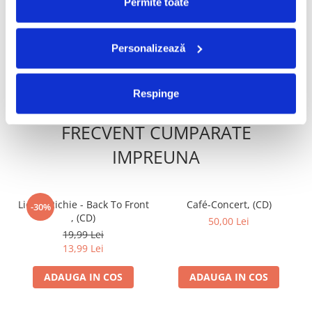
Hell (CD)
Crossroads , (CD)
Permite toate
40,00 Lei
29,99 Lei
20,99 Lei
Personalizează
ADAUGA IN COS
ADAUGA IN COS
Respinge
FRECVENT CUMPARATE
IMPREUNA
Lionel Richie - Back To Front
Café-Concert, (CD)
-30%
, (CD)
50,00 Lei
19,99 Lei
13,99 Lei
ADAUGA IN COS
ADAUGA IN COS