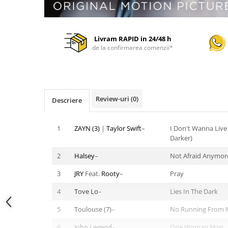
Livram RAPID in 24/48 h
de la confirmarea comenzii*
Review-uri
(0)
Descriere
1
ZAYN (3)
|
Taylor Swift
–
I Don't Wanna Live 
Darker)
2
Halsey
–
Not Afraid Anymor
3
JRY
Feat.
Rooty
–
Pray
4
Tove Lo
–
Lies In The Dark
5
Toulouse (7)
–
No Running From 
6
John Legend
–
One Woman Man