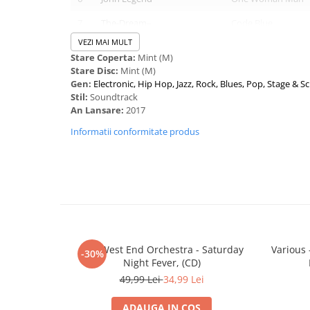
7
The-Dream
–
Code Blue
VEZI MAI MULT
8
Nick Jonas
* &
Nicki Minaj
–
Bom Bidi Bom
Stare Coperta:
Mint (M)
Stare Disc:
Mint (M)
9
Sia
–
Helium
Gen:
Electronic, Hip Hop, Jazz, Rock, Blues, Pop, Stage & S
10
Kygo
Feat.
Andrew Jackson
Cruise
Stil:
Soundtrack
(17)
–
An Lansare:
2017
Informatii conformitate produs
11
Corinne Bailey Rae
–
The Scientist
12
José James
–
They Can't Take T
13
JP Cooper
–
Birthday
14
The Avener
Feat.
Mark
I Need A Good One
Asari
–
15
Joseph Angel
–
Empty Pack of Ciga
The West End Orchestra - Saturday
Various 
-30%
Night Fever, (CD)
16
Anderson East
–
What Would It Tak
49,99 Lei
34,99 Lei
17
Frances (9)
–
What Is Love?
ADAUGA IN COS