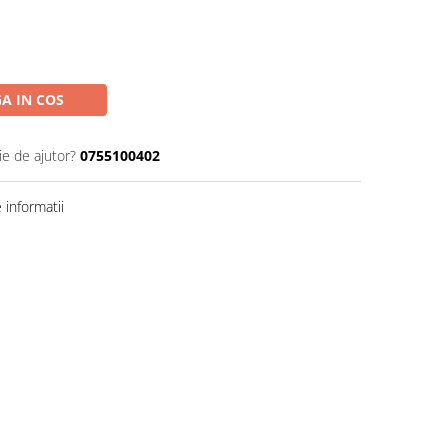
A IN COS
ie de ajutor?
0755100402
informatii