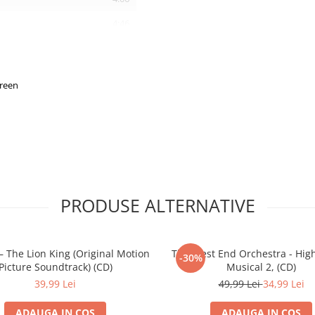
4:46
3:36
4:14
creen
3:46
3:17
hat Away From Me
2:07
3:23
PRODUSE ALTERNATIVE
3:49
rettes
4:01
– The Lion King (Original Motion
The West End Orchestra - Hig
-30%
Picture Soundtrack) (CD)
Musical 2, (CD)
e
4:01
39,99 Lei
49,99 Lei
34,99 Lei
4:09
ADAUGA IN COS
ADAUGA IN COS