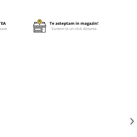
TEA
Te asteptam in magazin!
zate
Suntem la un click distanta