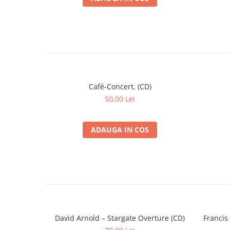
18
Danny Elfman
–
On His Knees
19
Danny Elfman
–
Making It Real
Café-Concert, (CD)
50,00 Lei
ADAUGA IN COS
David Arnold – Stargate Overture (CD)
Francis 