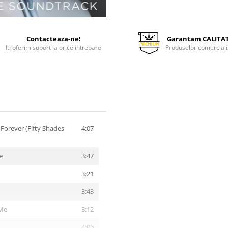
Contacteaza-ne!
Garantam CALITA
Iti oferim suport la orice intrebare
Produselor comerciali
Forever (Fifty Shades
4:07
e
3:47
3:21
3:43
Me
3:12
4:06