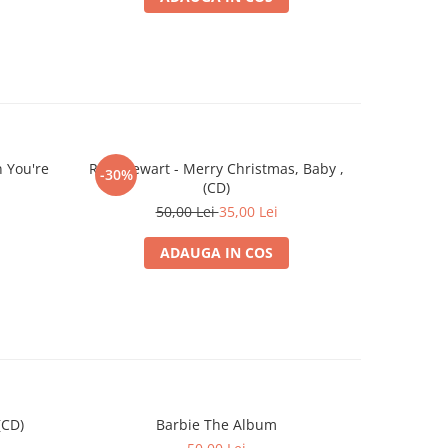
 You're
Rod Stewart - Merry Christmas, Baby ,
-30%
-30%
(CD)
50,00 Lei
35,00 Lei
ADAUGA IN COS
(CD)
Barbie The Album
Mouli
L