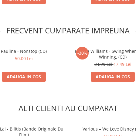
2:52
2:10
FRECVENT CUMPARATE IMPREUNA
Paulina - Nonstop (CD)
Robbie Williams - Swing When
-30%
Winning, (CD)
50,00 Lei
24,99 Lei
17,49 Lei
ADAUGA IN COS
ADAUGA IN COS
ALTI CLIENTI AU CUMPARAT
Lai - Bilitis (Bande Originale Du
Various – We Love Disney 
Film)