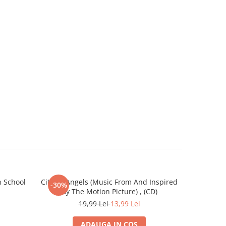
h School
City Of Angels (Music From And Inspired
James Horn
-30%
-30%
By The Motion Picture) , (CD)
M
19,99 Lei
13,99 Lei
ADAUGA IN COS