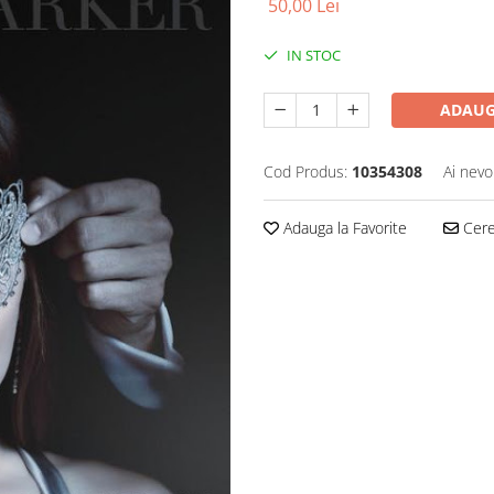
50,00 Lei
IN STOC
ADAUG
Cod Produs:
10354308
Ai nevo
Adauga la Favorite
Cere 