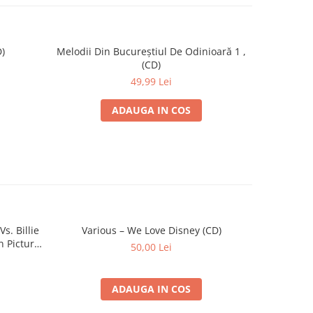
)
Melodii Din Bucureștiul De Odinioară 1 ,
Par
(CD)
49,99 Lei
ADAUGA IN COS
s. Billie
Various – We Love Disney (CD)
n Picture
50,00 Lei
ADAUGA IN COS