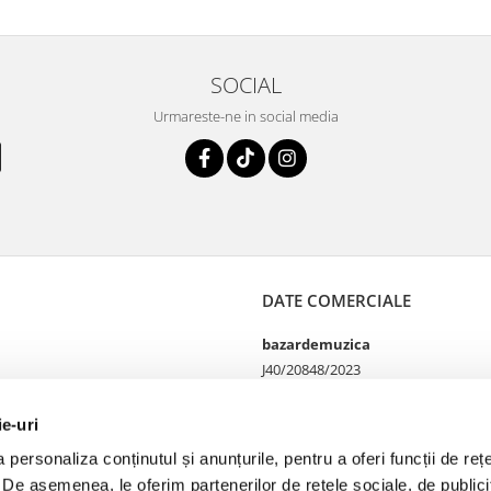
SOCIAL
Urmareste-ne in social media
DATE COMERCIALE
bazardemuzica
J40/20848/2023
49060668
Strada Doctor Louis Pasteur
ie-uri
65
personaliza conținutul și anunțurile, pentru a oferi funcții de rețe
Bucharest, București
. De asemenea, le oferim partenerilor de rețele sociale, de publicit
Telefon Magazin online si