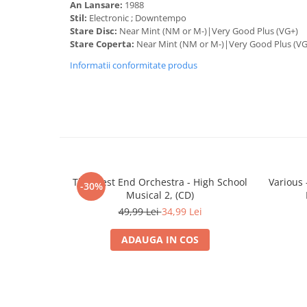
16. Cruise Of The Dolphin Tribe
An Lansare:
1988
17. Virgin Islands
Stil:
Electronic ; Downtempo
18. The Third Dive
Stare Disc:
Near Mint (NM or M-)|Very Good Plus (VG+)
19. Leaving The World Behind
Stare Coperta:
Near Mint (NM or M-)|Very Good Plus (V
20. My Lady Blue
Informatii conformitate produs
The West End Orchestra - High School
Various 
-30%
Musical 2, (CD)
49,99 Lei
34,99 Lei
ADAUGA IN COS