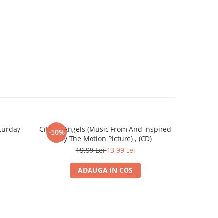
turday
City Of Angels (Music From And Inspired
James Horn
-30%
-30%
By The Motion Picture) , (CD)
M
19,99 Lei
13,99 Lei
ADAUGA IN COS