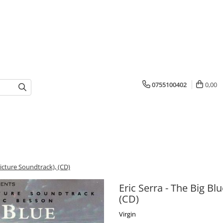
0755100402
0,00
Picture Soundtrack), (CD)
Eric Serra - The Big Bl
(CD)
Virgin