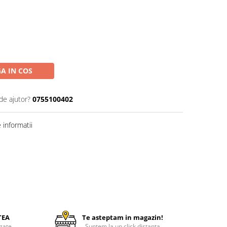
A IN COS
de ajutor?
0755100402
informatii
TEA
Te asteptam in magazin!
zate
Suntem la un click distanta