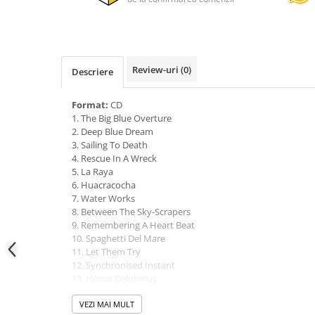
Review-uri
(0)
Descriere
Format:
CD
1. The Big Blue Overture
2. Deep Blue Dream
3. Sailing To Death
4. Rescue In A Wreck
5. La Raya
6. Huacracocha
7. Water Works
8. Between The Sky-Scrapers
9. Remembering A Heart Beat
10. Spaghetti Del Mare
11. Let Them Try
12. Synchronised Instant
13. Homo Delphinus
14. The Monastery Of Amorgos
15. For Enzo
VEZI MAI MULT