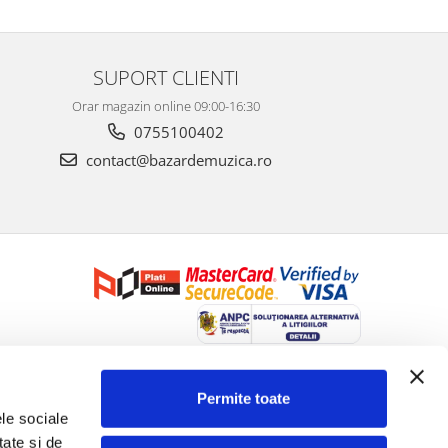
SUPORT CLIENTI
Orar magazin online 09:00-16:30
0755100402
contact@bazardemuzica.ro
Creat cu ❤ și cu 🧠 de Dan Trifan iar
Platforma E-commerce by
Gomag
Permite toate
le sociale 
ate și de 