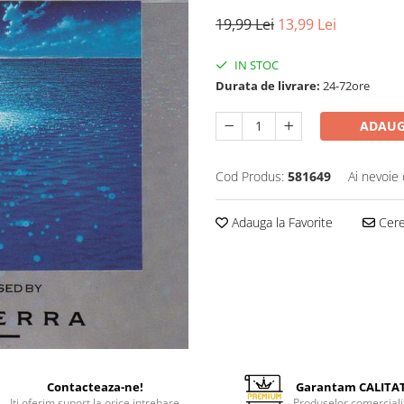
19,99 Lei
13,99 Lei
IN STOC
Durata de livrare:
24-72ore
ADAUG
Cod Produs:
581649
Ai nevoie 
Adauga la Favorite
Cere 
Contacteaza-ne!
Garantam CALITA
Iti oferim suport la orice intrebare
Produselor comerciali