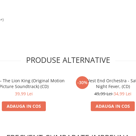
G+)
PRODUSE ALTERNATIVE
– The Lion King (Original Motion
The West End Orchestra - Sa
-30%
Picture Soundtrack) (CD)
Night Fever, (CD)
39,99 Lei
49,99 Lei
34,99 Lei
ADAUGA IN COS
ADAUGA IN COS