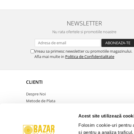
NEWSLETTER
Nu rata ofertele si promotiile noastre
Vreau sa primesc newsletter cu promotiile magazinului.
Afla mai multe in
Politica de Confidentialitate
CLIENTI
Despre Noi
Metode de Plata
Politica de Retur
Politica de Confidentialitate
Acest site utilizează cook
Politica Cookies
Folosim cookie-uri pentru a 
Termeni si Conditii
și pentru a analiza traficul