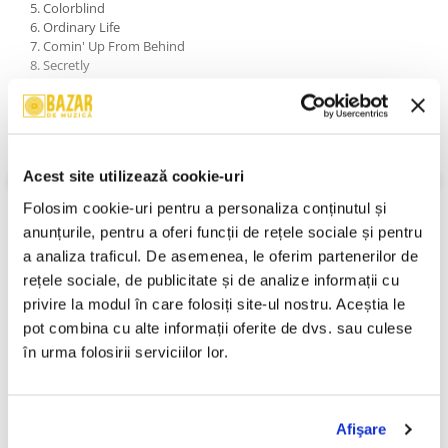
5. Colorblind
6. Ordinary Life
7. Comin' Up From Behind
8. Secretly
9. This Love
10. You Could Make A Killing
11. Addictive
12. Trip On Love
13. You Blew Me Off
Acest site utilizează cookie-uri
14. Bitter Sweet Symphony
VEZI MAI MULT
Folosim cookie-uri pentru a personaliza conținutul și 
An Lansare:
1999
anunțurile, pentru a oferi funcții de rețele sociale și pentru 
Stil:
Electronic ; Alternative Rock
a analiza traficul. De asemenea, le oferim partenerilor de 
Stare Disc:
Near Mint (NM or M-)
Stare Coperta:
Near Mint (NM or M-)
rețele sociale, de publicitate și de analize informații cu 
privire la modul în care folosiți site-ul nostru. Aceștia le 
Informatii conformitate produs
pot combina cu alte informații oferite de dvs. sau culese 
Review-uri
(0)
în urma folosirii serviciilor lor.
Afişare
PRODUSE ALTERNATIVE