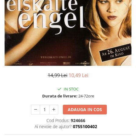
Discuri vinil 7' (mici)
Patriotice
Patriotice
Viniluri Românești
Colecția Electrecord
14,99 Lei
10,49 Lei
IN STOC
Durata de livrare:
24-72ore
ADAUGA IN COS
Cod Produs:
924666
Ai nevoie de ajutor?
0755100402