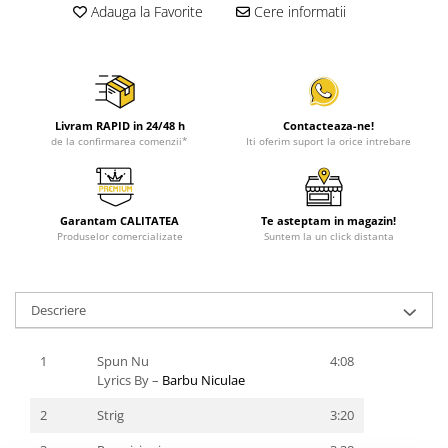
Adauga la Favorite
Cere informatii
Livram RAPID in 24/48 h
Contacteaza-ne!
de la confirmarea comenzii*
Iti oferim suport la orice intrebare
Garantam CALITATEA
Te asteptam in magazin!
Produselor comercializate
Suntem la un click distanta
Descriere
1
Spun Nu
4:08
Lyrics By –
Barbu Niculae
2
Strig
3:20