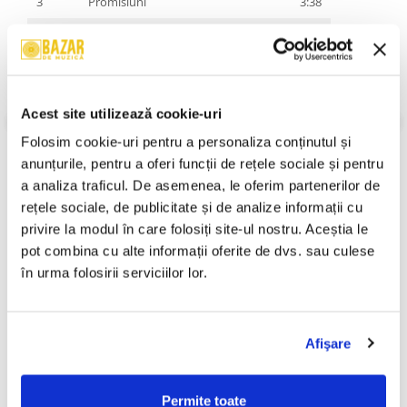
3
Promisiuni
3:38
4
Suntem Peste Tot
3:52
5
Împreună Rezistăm
4:04
Featuring –
Vlad Staricu
Lyrics By –
Barbu Niculae
Acest site utilizează cookie-uri
6
Tot Noi
3:44
Folosim cookie-uri pentru a personaliza conținutul și 
VEZI MAI MULT
7
Constelații
5:04
anunțurile, pentru a oferi funcții de rețele sociale și pentru 
Informatii conformitate produs
a analiza traficul. De asemenea, le oferim partenerilor de 
8
Nopți De Hârtie
3:05
rețele sociale, de publicitate și de analize informații cu 
Review-uri
(0)
9
Scheleți
3:08
privire la modul în care folosiți site-ul nostru. Aceștia le 
Featuring, Lyrics By –
Adrian Despot
pot combina cu alte informații oferite de dvs. sau culese 
în urma folosirii serviciilor lor.
10
2006
4:40
Featuring, Lyrics By –
Stoe Toxxic
*
PRODUSE ALTERNATIVE
11
Altcineva
2:26
Afişare
12
Am Crescut Cu Trupa Asta
4:51
Pârnaie – Liberi (CD)
Vank - Voyeur (CD)
60,00 Lei
9,99 Lei
Permite toate