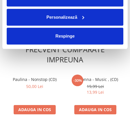
Personalizează
ADAUGA IN COS
ADAUGA IN COS
Respinge
FRECVENT CUMPARATE
IMPREUNA
Paulina - Nonstop (CD)
Madonna - Music , (CD)
-30%
50,00 Lei
19,99 Lei
13,99 Lei
ADAUGA IN COS
ADAUGA IN COS