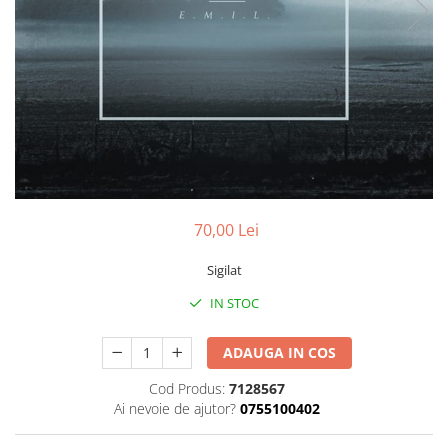
Discuri vinil 7' (mici)
Patriotice
Patriotice
Viniluri Românești
Colecția Electrecord
70,00 Lei
Sigilat
IN STOC
ADAUGA IN COS
Cod Produs:
7128567
Ai nevoie de ajutor?
0755100402