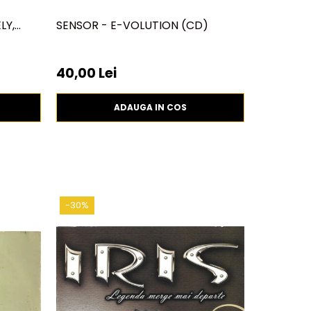
LY,
SENSOR - E-VOLUTION (CD)
SEAL - SE
40,00 Lei
13
19,99 Lei
ADAUGA IN COS
-30%