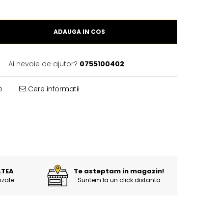
ADAUGA IN COS
Ai nevoie de ajutor?
0755100402
e
Cere informatii
ATEA
Te asteptam in magazin!
izate
Suntem la un click distanta