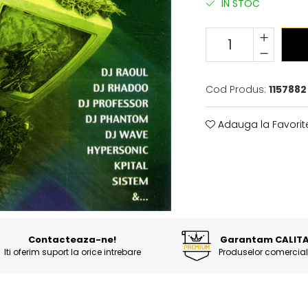
IN STOC
Cod Produs:
1157882
Adauga la Favorit
Contacteaza-ne!
Garantam CALIT
Iti oferim suport la orice intrebare
Produselor comercial