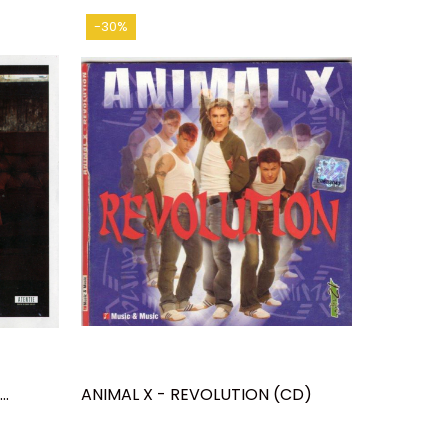
-30%
-30%
ANIMAL X - REVOLUTION (CD)
ȘUIE PAP
(CD)