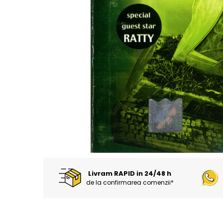
Discuri vinil 7' (mici)
Patriotice
Patriotice
Viniluri Românești
Colecția Electrecord
Livram RAPID in 24/48 h
de la confirmarea comenzii*