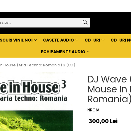
SCURI VINIL NOI
CASETE AUDIO
CD-URI
CD-URI N
ECHIPAMENTE AUDIO
 In House (Aria Techno: Romania) 3 (CD)
DJ Wave (
Mouse In 
Romania)
NRG!A
300,00 Lei