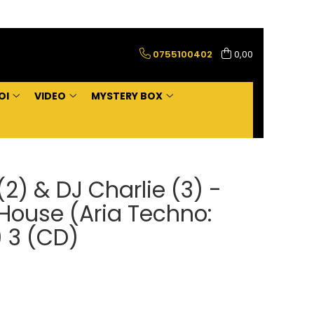
0755100402
0,00
OI
VIDEO
MYSTERY BOX
2) & DJ Charlie (3) -
House (Aria Techno:
 3 (CD)