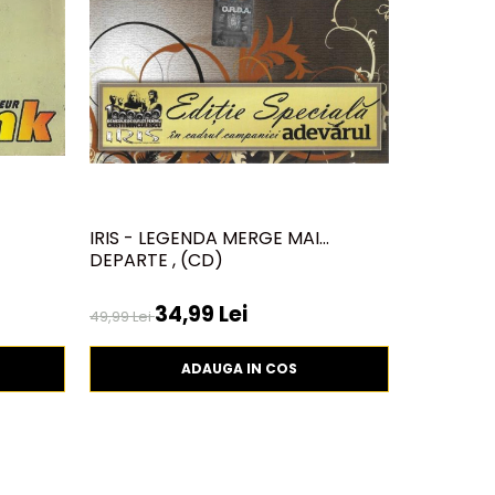
IRIS - LEGENDA MERGE MAI
DELIA - 7
DEPARTE , (CD)
34,99 Lei
250,00 
49,99 Lei
ADAUGA IN COS