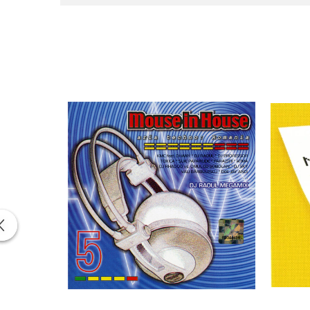
Written-By –
Sang
9
SVR4
–
4x4
Written-By –
SVR
10
DJ Professor (2)
–
Lost Love
Written-By –
DJ P
11
DJ Wave (2)
–
Hard Beat
Written-By –
DJ W
12
DJ Rhadoo
*–
Liquid 1
Written-By –
DJ 
13
Toxica
–
Kosmic Diffusion
Written-By –
Toxi
14
DJ Raoul (2)
–
Ur-Ban
Written-By –
DJ R
15
Sistem
Vs.
DJ Wave (2)
–
Songo
Written-By –
Sist