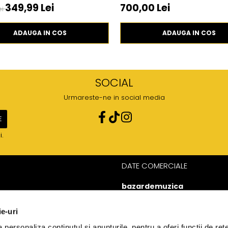
349,99 Lei
700,00 Lei
ei
ADAUGA IN COS
ADAUGA IN COS
SOCIAL
Urmareste-ne in social media
i.
DATE COMERCIALE
bazardemuzica
J40/20848/2023
49060668
ie-uri
Strada Doctor Louis
personaliza conținutul și anunțurile, pentru a oferi funcții de rețe