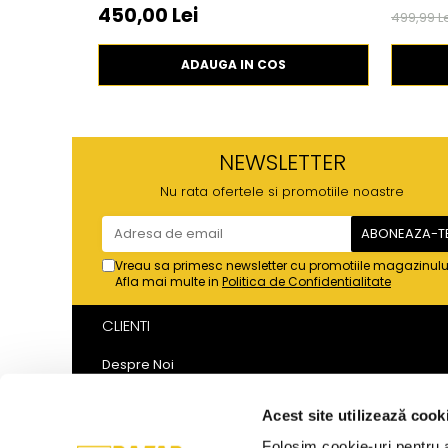
450,00 Lei
499,99 L
ADAUGA IN COS
NEWSLETTER
Nu rata ofertele si promotiile noastre
Vreau sa primesc newsletter cu promotiile magazinulu
Afla mai multe in
Politica de Confidentialitate
CLIENTI
Despre Noi
Metode de Plata
Politica de Retur
Acest site utilizează cook
Politica de Confidentialitate
Folosim cookie-uri pentru a 