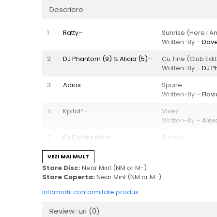
Descriere
1
Ratty
–
Sunrise (Here I A
Written-By –
Dave
2
DJ Phantom (9)
&
Alicia (5)
–
Cu Tine (Club Edit
Written-By –
DJ P
3
Adios
–
Spune
Written-By –
Flav
4
Kpital
*–
Visez
Written-By –
Alex
5
Eu Contra Mea
–
Tunelul
Written-By –
Crist
VEZI MAI MULT
6
Hypersonic (7)
–
In Love (Club Edit
Stare Disc:
Near Mint (NM or M-)
Written-By –
Hype
Stare Coperta:
Near Mint (NM or M-)
7
Danutz
–
Senior
Informatii conformitate produs
Written-By –
Danu
Review-uri
(0)
8
Sangre (2)
–
Pulsatie