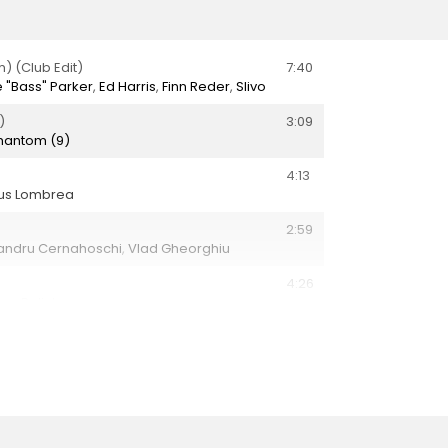
m) (Club Edit)
7:40
 "Bass" Parker
,
Ed Harris
,
Finn Reder
,
Slivo
)
3:09
hantom (9)
4:13
ius Lombrea
2:59
andru Cernahoschi
,
Vlad Gheorghiu
4:26
ian Balint
)
3:33
rsonic (7)
3:28
tz
3:00