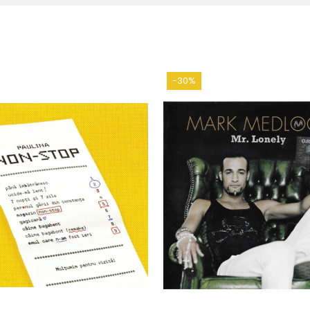
re (2)
5:01
4
3:56
-30%
rofessor (2)
4:10
ave (2)
4:52
Rhadoo
*
3:54
ca
3:23
aoul (2)
3:02
em