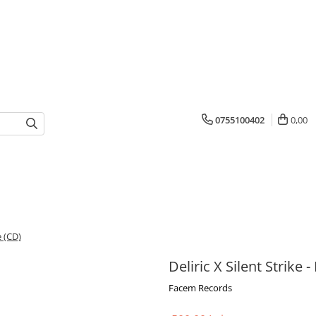
0755100402
0,00
e (CD)
Deliric X Silent Strike -
Facem Records