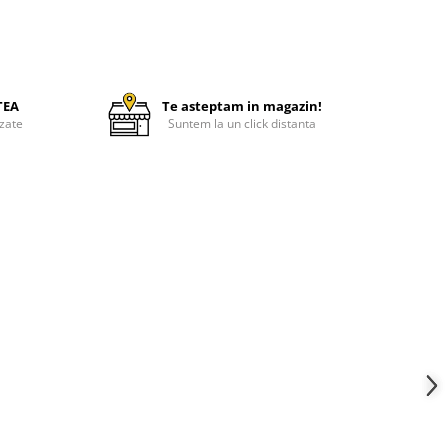
TEA
Te asteptam in magazin!
zate
Suntem la un click distanta