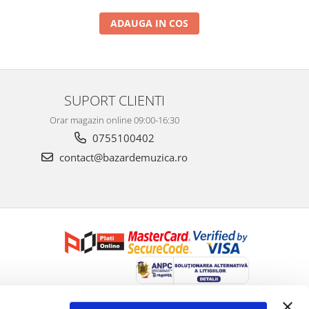
ADAUGA IN COS
SUPORT CLIENTI
Orar magazin online 09:00-16:30
0755100402
contact@bazardemuzica.ro
Creat cu ❤ și cu 🧠 de Dan Trifan iar
Platforma E-commerce by