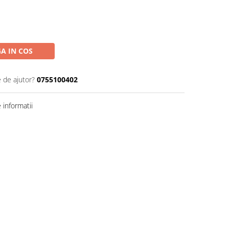
A IN COS
e de ajutor?
0755100402
informatii