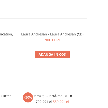
nication,
Laura Andreșan - Laura Andreșan (CD)
700,00 Lei
ADAUGA IN COS
 Curtea
Paraziții - Iartă-mă , (CD)
Vlad D
-30%
799,99 Lei
559,99 Lei