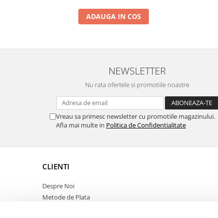
13
Independent
2:43
ADAUGA IN COS
14
Plastic
2:45
15
Orașul
3:22
16
Gaia
3:20
NEWSLETTER
17
Alpha
2:18
Nu rata ofertele si promotiile noastre
Vreau sa primesc newsletter cu promotiile magazinului.
Afla mai multe in
Politica de Confidentialitate
CLIENTI
Despre Noi
Metode de Plata
Politica de Retur