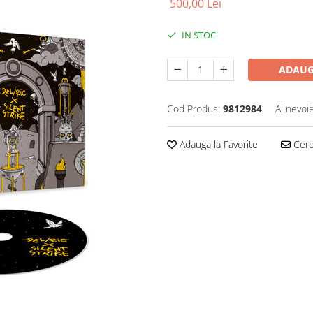
500,00 Lei
IN STOC
ADAUG
Cod Produs:
9812984
Ai nevoi
Adauga la Favorite
Cere 