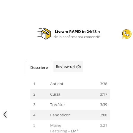
Livram RAPID in 24/48 h
de la confirmarea comenzii*
Review-uri
(0)
Descriere
1
Antidot
3:38
2
Cursa
3:17
3
Trecător
3:39
4
Panopticon
2:08
5
Mâine
3:21
Featuring –
EM
*