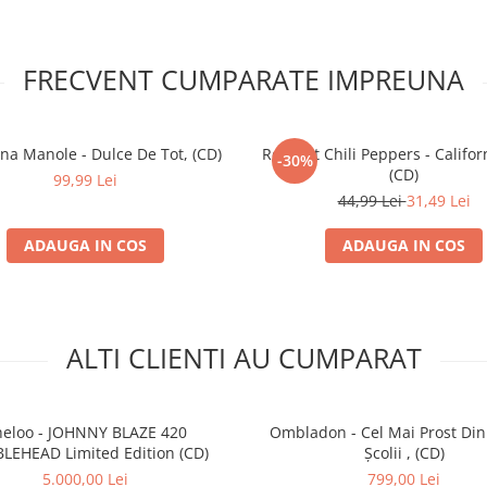
FRECVENT CUMPARATE IMPREUNA
na Manole - Dulce De Tot, (CD)
Red Hot Chili Peppers - Califor
-30%
(CD)
99,99 Lei
44,99 Lei
31,49 Lei
ADAUGA IN COS
ADAUGA IN COS
ALTI CLIENTI AU CUMPARAT
eloo - JOHNNY BLAZE 420
Ombladon - Cel Mai Prost Din
LEHEAD Limited Edition (CD)
Școlii , (CD)
5.000,00 Lei
799,00 Lei