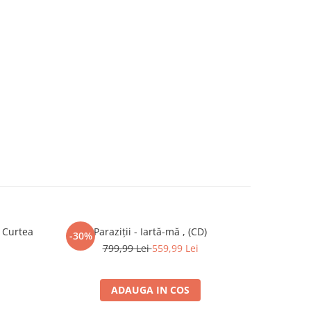
 Curtea
Paraziții - Iartă-mă , (CD)
Vlad D
-30%
799,99 Lei
559,99 Lei
ADAUGA IN COS