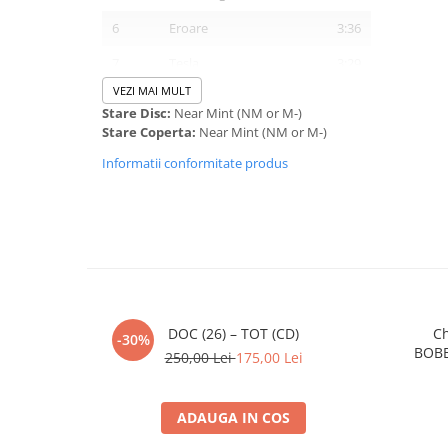
6
Eroare
3:36
7
Tesla
3:29
VEZI MAI MULT
8
Porc
2:50
Stare Disc:
Near Mint (NM or M-)
Stare Coperta:
Near Mint (NM or M-)
9
Venin
2:59
Informatii conformitate produs
10
Două
3:47
11
Simian
3:53
12
$efu
3:37
13
Independent
2:43
14
Plastic
2:45
DOC (26) – TOT (CD)
Ch
-30%
15
Orașul
3:22
BOBB
250,00 Lei
175,00 Lei
16
Gaia
3:20
Featuring –
Alexandrina
*
ADAUGA IN COS
17
Alpha
2:18