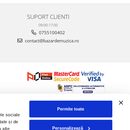
SUPORT CLIENTI
09:00-17:00
0755100402
contact@bazardemuzica.ro
Creat cu ❤ și cu 🧠 de Dan Trifan iar
Platforma E-commerce by
Gomag
Permite toate
le sociale 
ate și de 
Personalizează
 alte 