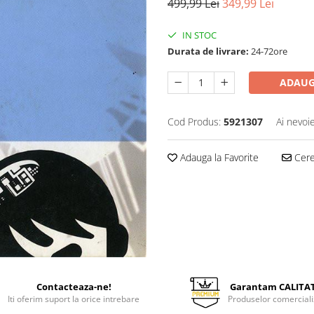
499,99 Lei
349,99 Lei
IN STOC
Durata de livrare:
24-72ore
ADAUG
Cod Produs:
5921307
Ai nevoi
Adauga la Favorite
Cere 
Contacteaza-ne!
Garantam CALITA
Iti oferim suport la orice intrebare
Produselor comerciali