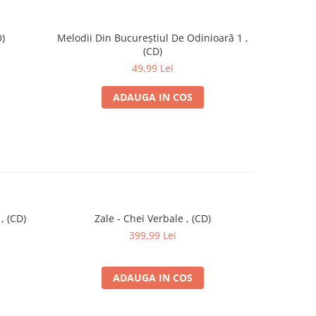
)
Melodii Din Bucureștiul De Odinioară 1 ,
Angela S
(CD)
Într-
49,99 Lei
ADAUGA IN COS
, (CD)
Zale - Chei Verbale , (CD)
Par
399,99 Lei
ADAUGA IN COS