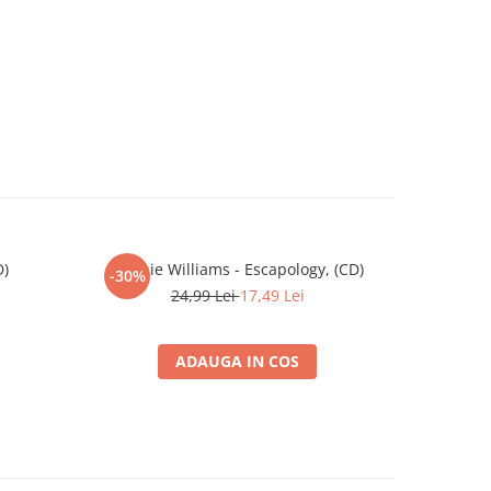
D)
Robbie Williams - Escapology, (CD)
Kim Wild
-30%
24,99 Lei
17,49 Lei
ADAUGA IN COS