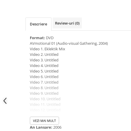
Review-uri
(0)
Descriere
Format:
DVD
AVmotional 01 (Audio-visual Gathering, 2004)
Video 1. Eklektik Mix
Video 2. Untitled
Video 3. Untitled
Video 4. Untitled
Video 5. Untitled
Video 6. Untitled
Video 7. Untitled
Video 8. Untitled
Video 9. Untitled
Video 10. Untitled
Video 11. Untitled
Video 12. Untitled
Video 13. Untitled
Video 14. Untitled
VEZI MAI MULT
Video 15. Untitled
An Lansare:
2006