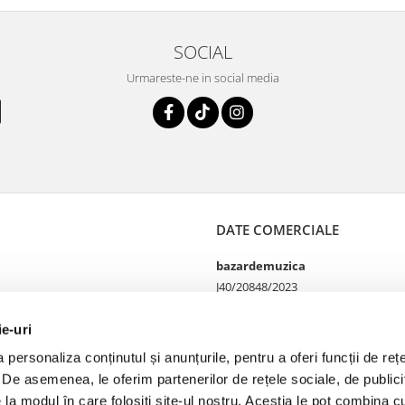
SOCIAL
Urmareste-ne in social media
DATE COMERCIALE
bazardemuzica
J40/20848/2023
49060668
Strada Doctor Louis Pasteur
ie-uri
65
personaliza conținutul și anunțurile, pentru a oferi funcții de rețe
Bucharest, București
. De asemenea, le oferim partenerilor de rețele sociale, de publicit
e la modul în care folosiți site-ul nostru. Aceștia le pot combina cu