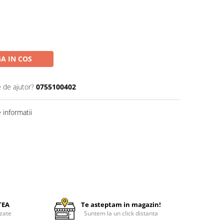
A IN COS
e de ajutor?
0755100402
informatii
TEA
Te asteptam in magazin!
zate
Suntem la un click distanta