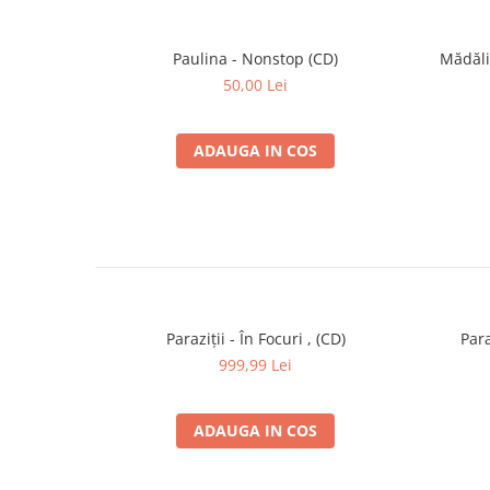
Mp3 5. Live
Mp3 6. DJ Set
Mp3 7. Live
Paulina - Nonstop (CD)
Mădăli
Mp3 8. DJ Set
50,00 Lei
Mp3 9. Live
Mp3 10. Live
Mp3 11. DJ Set
ADAUGA IN COS
Mp3 12. Live
Mp3 13. Live
Mp3 14. Live
Mp3 15. Live
Mp3 16. Live
AV2_mp3
Mp3 17. Untitled
Mp3 18. Untitled
Mp3 19. Untitled
Paraziții - În Focuri , (CD)
Para
Mp3 20. Untitled
999,99 Lei
Mp3 21. Untitled
Mp3 22. Untitled
Mp3 23. Untitled
Mp3 24. Untitled
ADAUGA IN COS
Mp3 25. Untitled
Mp3 26. Untitled