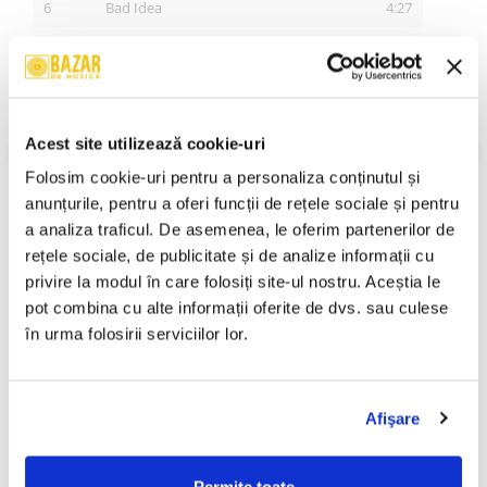
6
Bad Idea
4:27
7
Make Up
2:21
8
Ghostin
4:31
VEZI MAI MULT
Stare Coperta:
Near Mint (NM or M-)
9
In My Head
3:43
Stare Disc:
Near Mint (NM or M-)
Acest site utilizează cookie-uri
10
7 Rings
2:59
Gen:
Hip Hop, Funk / Soul, Pop
Folosim cookie-uri pentru a personaliza conținutul și 
Stil:
Trap, Contemporary R&B
11
Thank U, Next
3:27
An Lansare:
2019
anunțurile, pentru a oferi funcții de rețele sociale și pentru 
a analiza traficul. De asemenea, le oferim partenerilor de 
12
Break Up With Your Girlfriend, I'm Bored
3:10
Informatii conformitate produs
rețele sociale, de publicitate și de analize informații cu 
privire la modul în care folosiți site-ul nostru. Aceștia le 
Review-uri
(0)
pot combina cu alte informații oferite de dvs. sau culese 
în urma folosirii serviciilor lor.
PRODUSE ALTERNATIVE
Afişare
Ariana Grande – Dangerous
Paraziții - În Focuri , (CD)
Woman (CD)