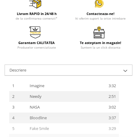
Livram RAPID in 24/48 h
Contacteaza-ne!
de la confirmarea comenzii*
Iti oferim suport la orice intrebare
Garantam CALITATEA
Te asteptam in magazin!
Produselor comercializate
Suntem la un click distanta
Descriere
1
Imagine
3:32
2
Needy
2:51
3
NASA
3:02
4
Bloodline
3:37
5
Fake Smile
3:29