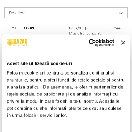
Descriere
A1
Usher
–
Caught Up
3:44
Music By, Lyrics By –
Andre Harris
(2)
,
Jason Boyd
,
Ryan
Toby
,
Vidal Davis
A2
Jennifer Lopez
–
Get Right
3:46
Acest site utilizează cookie-uri
Music By, Lyrics By –
J.
Brown
*,
Rich
Folosim cookie-uri pentru a personaliza conținutul și 
Harrison
anunțurile, pentru a oferi funcții de rețele sociale și pentru 
a analiza traficul. De asemenea, le oferim partenerilor de 
A3
Backstreet Boys
–
Incomplete (Album
3:59
Version)
rețele sociale, de publicitate și de analize informații cu 
Music By, Lyrics By –
privire la modul în care folosiți site-ul nostru. Aceștia le 
VEZI MAI MULT
Dan Muckala
,
Jess
pot combina cu alte informații oferite de dvs. sau culese 
Cates
,
Lindy Robbins
Informatii conformitate produs
în urma folosirii serviciilor lor.
A4
Andra
–
Baietii Si Fetele
3:30
Lyrics By –
Veronel
Review-uri
(0)
Pecheanu