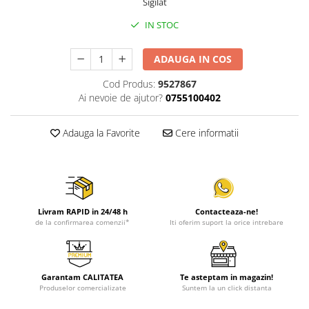
Sigilat
IN STOC
ADAUGA IN COS
Cod Produs:
9527867
Ai nevoie de ajutor?
0755100402
Adauga la Favorite
Cere informatii
Livram RAPID in 24/48 h
Contacteaza-ne!
de la confirmarea comenzii*
Iti oferim suport la orice intrebare
Garantam CALITATEA
Te asteptam in magazin!
Produselor comercializate
Suntem la un click distanta