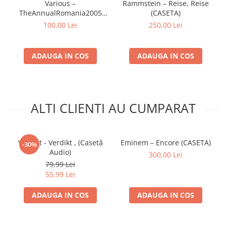
Various –
Rammstein – Reise, Reise
Music By –
Irimia Vlad
TheAnnualRomania2005
(CASETA)
(Tataee)
*
(CASETA)
100,00 Lei
250,00 Lei
A8
Natasha Bedingfield
–
Unwritten
4:19
Music By, Lyrics By –
D.
ADAUGA IN COS
ADAUGA IN COS
Brisebois
*,
Natasha
Bedingfield
,
W.
Rodrigues
*
A9
Anna Lesko
–
Nu Mai Am Timp
4:05
ALTI CLIENTI AU CUMPARAT
(Unu'S Room RMX)
Music By, Lyrics By –
Angelica
Vas
*,
Bogdan
Verdikt - Verdikt , (Casetă
Eminem – Encore (CASETA)
-30%
Popoiag
,
Eduard
Audio)
300,00 Lei
Alexandru
79,99 Lei
Remix –
Unu'
55,99 Lei
B10
Maroon 5
–
She Will Be Loved
4:14
ADAUGA IN COS
ADAUGA IN COS
Music By, Lyrics By –
A. Levine
*
B11
DJ Project (2)
–
Privirea Ta
3:39