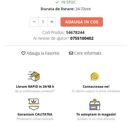
IN STOC
Durata de livrare:
24-72ore
ADAUGA IN COS
Cod Produs:
14678244
Ai nevoie de ajutor?
0755100402
Adauga la Favorite
Cere informatii
Livram RAPID in 24/48 h
Contacteaza-ne!
de la confirmarea comenzii*
Iti oferim suport la orice intrebare
Garantam CALITATEA
Te asteptam in magazin!
Produselor comercializate
Suntem la un click distanta