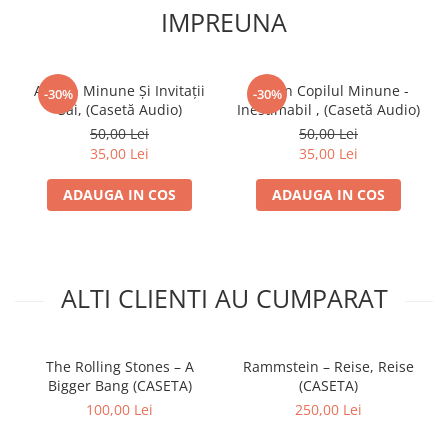
IMPREUNA
Adrian Minune Și Invitații
Adrian Copilul Minune -
-30%
-30%
Săi, (Casetă Audio)
Inestimabil , (Casetă Audio)
50,00 Lei
50,00 Lei
35,00 Lei
35,00 Lei
ADAUGA IN COS
ADAUGA IN COS
ALTI CLIENTI AU CUMPARAT
The Rolling Stones – A
Rammstein – Reise, Reise
Bigger Bang (CASETA)
(CASETA)
100,00 Lei
250,00 Lei