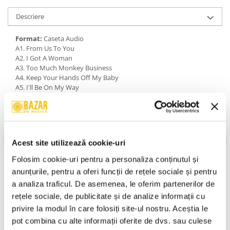
Descriere
Format:
Caseta Audio
A1. From Us To You
A2. I Got A Woman
A3. Too Much Monkey Business
A4. Keep Your Hands Off My Baby
A5. I'll Be On My Way
A6. Young Blood
A7. A Shot Of Rhythm And Blues
A8. Sure To Fall (In Love With You)
A9. Some Other Guy
A10. Thank You Girl
Acest site utilizează cookie-uri
A11. Baby It's You
A12. That's All Right
Folosim cookie-uri pentru a personaliza conținutul și 
A13. Carol
anunțurile, pentru a oferi funcții de rețele sociale și pentru 
B1. Soldier Of Love
a analiza traficul. De asemenea, le oferim partenerilor de 
B2. Clarabella
VEZI MAI MULT
B3. I'm Gonna Sit Right Down And Cry (Over You)
An Lansare:
-
rețele sociale, de publicitate și de analize informații cu 
B4. Crying, Waiting, Hoping
Stil:
Rock; Non-Music; Pop; Rock & Roll; Pop Rock
privire la modul în care folosiți site-ul nostru. Aceștia le 
B5. You Really Got A Hold On Me
Stare Caseta:
Near Mint (NM or M-)
pot combina cu alte informații oferite de dvs. sau culese 
B6. To Know Her Standing There
Stare Coperta:
Near Mint (NM or M-)