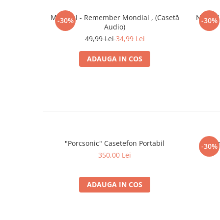
Mondial - Remember Mondial , (Casetă
Nicu Al
-30%
-30%
Audio)
49,99 Lei
34,99 Lei
ADAUGA IN COS
"Porcsonic" Casetefon Portabil
Ștefa
-30%
350,00 Lei
ADAUGA IN COS