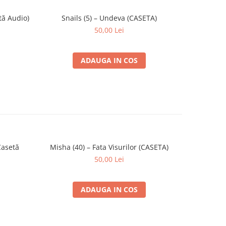
tă Audio)
Snails (5) – Undeva (CASETA)
ZOB
-30%
50,00 Lei
ADAUGA IN COS
Casetă
Misha (40) – Fata Visurilor (CASETA)
Various – 
50,00 Lei
ADAUGA IN COS