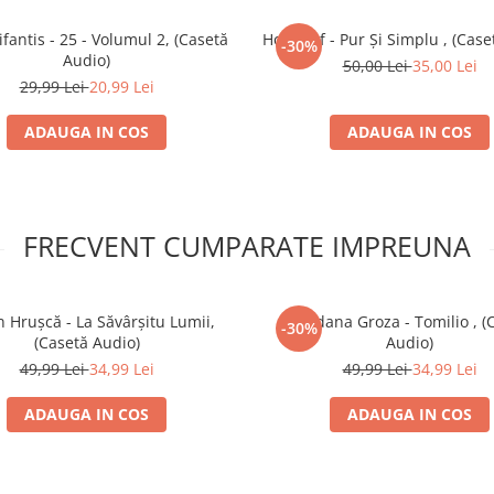
ifantis - 25 - Volumul 2, (Casetă
Holograf - Pur Și Simplu , (Case
-30%
Audio)
50,00 Lei
35,00 Lei
29,99 Lei
20,99 Lei
ADAUGA IN COS
ADAUGA IN COS
FRECVENT CUMPARATE IMPREUNA
n Hrușcă - La Săvârșitu Lumii,
Loredana Groza - Tomilio , (
-30%
(Casetă Audio)
Audio)
49,99 Lei
34,99 Lei
49,99 Lei
34,99 Lei
ADAUGA IN COS
ADAUGA IN COS