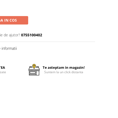
A IN COS
ie de ajutor?
0755100402
informatii
TEA
Te asteptam in magazin!
zate
Suntem la un click distanta