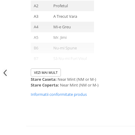
A2
Profetul
A3
A Trecut Vara
A4
Mi-e Greu
A5
Mr. Jimi
B6
Nu-mi Spune
B7
Să Nu-mi Furi Visul
B8
Doi Străini
VEZI MAI MULT
Stare Caseta:
Near Mint (NM or M-)
B9
Povestea Lor
Stare Coperta:
Near Mint (NM or M-)
B10
În Loc De Bun Rămas
Informatii conformitate produs