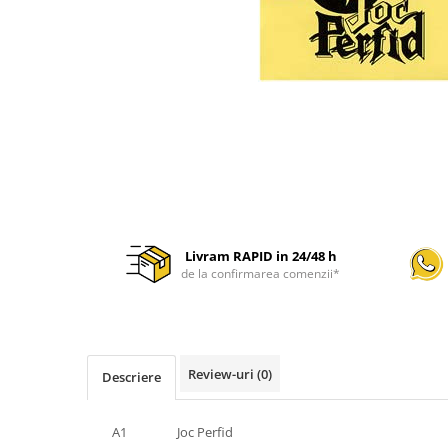
Discuri vinil 7' (mici)
Patriotice
Patriotice
Viniluri Românești
Colecția Electrecord
Livram RAPID in 24/48 h
de la confirmarea comenzii*
Review-uri
(0)
Descriere
A1
Joc Perfid