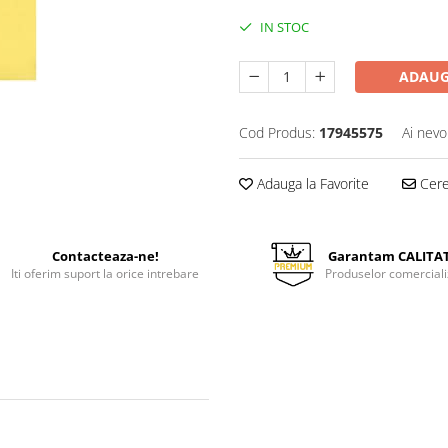
IN STOC
ADAUG
Cod Produs:
17945575
Ai nevo
Adauga la Favorite
Cere 
Contacteaza-ne!
Garantam CALITA
Iti oferim suport la orice intrebare
Produselor comerciali