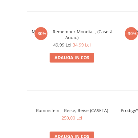
Mondial - Remember Mondial , (Casetă
Vali 
-30%
-30%
Audio)
49,99 Lei
34,99 Lei
ADAUGA IN COS
Rammstein – Reise, Reise (CASETA)
Prodigy*
250,00 Lei
ADAUGA IN COS