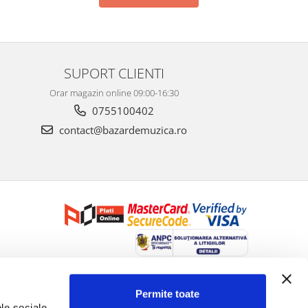
SUPORT CLIENTI
Orar magazin online 09:00-16:30
0755100402
contact@bazardemuzica.ro
Creat cu ❤ și cu 🧠 de Dan Trifan iar
Platforma E-commerce by
Gomag
Permite toate
le sociale 