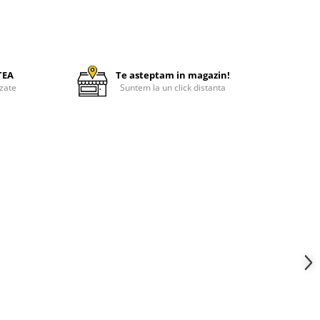
TEA
Te asteptam in magazin!
zate
Suntem la un click distanta