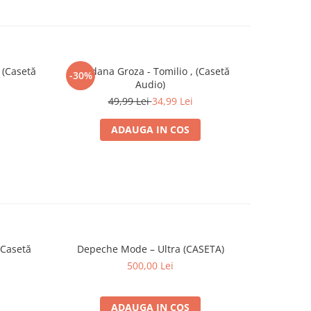
, (Casetă
Loredana Groza - Tomilio , (Casetă
Holograf - 
-30%
-30%
Audio)
49,99 Lei
34,99 Lei
ADAUGA IN COS
(Casetă
Depeche Mode – Ultra (CASETA)
2 Unlim
500,00 Lei
ADAUGA IN COS