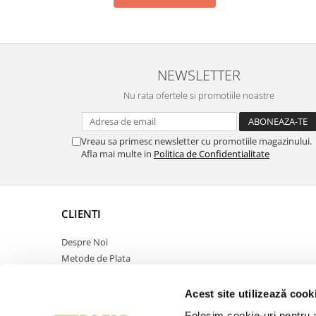
NEWSLETTER
Nu rata ofertele si promotiile noastre
Vreau sa primesc newsletter cu promotiile magazinului.
Afla mai multe in
Politica de Confidentialitate
CLIENTI
Despre Noi
Metode de Plata
Politica de Retur
Politica de Confidentialitate
Acest site utilizează cook
Politica Cookies
Folosim cookie-uri pentru a 