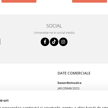
SOCIAL
Urmareste-ne in social media
DATE COMERCIALE
bazardemuzica
J40/20848/2023
49060668
Strada Doctor Louis Pasteur
ie-uri
65
personaliza conținutul și anunțurile, pentru a oferi funcții de rețe