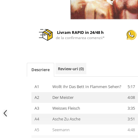
Livram RAPID in 24/48 h
de la confirmarea comenzii*
Review-uri
(0)
Descriere
A1
Wollt Ihr Das Bett In Flammen Sehen?
5:17
A2
Der Meister
4:08
A3
Weisses Fleisch
3:35
A4
Asche Zu Asche
3:51
A5
Seemann
4:48