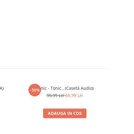
A)
Tonic - Tonic , (Casetă Audio)
Variou
-30%
99,99 Lei
69,99 Lei
ADAUGA IN COS