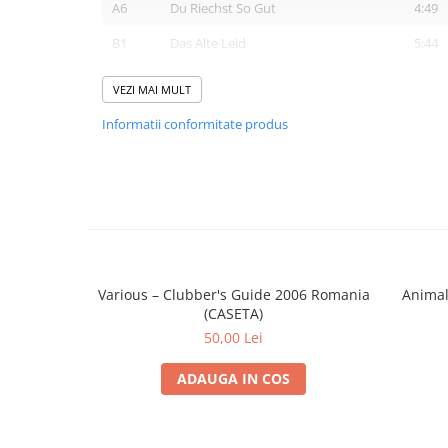
A6
Du Riechst So Gut
4:49
B1
Das Alte Leid
5:44
B2
Heirate Mich
4:44
VEZI MAI MULT
B3
Herzeleid
3:41
Informatii conformitate produs
B4
Laichzeit
4:20
B5
Rammstein
4:25
Various – Clubber's Guide 2006 Romania
Animal
(CASETA)
50,00 Lei
ADAUGA IN COS