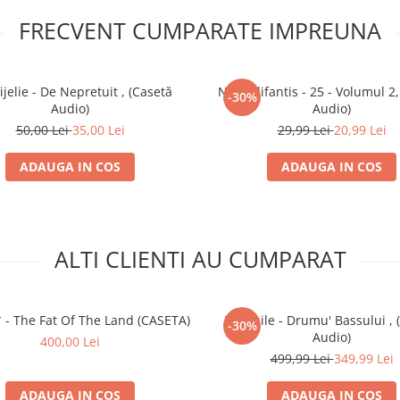
FRECVENT CUMPARATE IMPREUNA
Vijelie - De Nepretuit , (Casetă
Nicu Alifantis - 25 - Volumul 2
-30%
Audio)
Audio)
50,00 Lei
35,00 Lei
29,99 Lei
20,99 Lei
ADAUGA IN COS
ADAUGA IN COS
ALTI CLIENTI AU CUMPARAT
 - The Fat Of The Land (CASETA)
DJ Vasile - Drumu' Bassului , 
-30%
Audio)
400,00 Lei
499,99 Lei
349,99 Lei
ADAUGA IN COS
ADAUGA IN COS