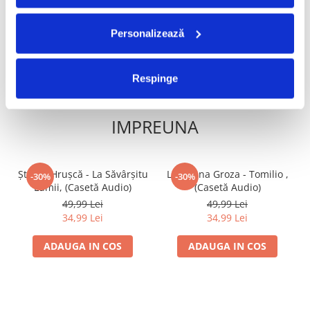
34,99 Lei
20,99 Lei
ADAUGA IN COS
ADAUGA IN COS
Personalizează
Respinge
FRECVENT CUMPARATE
IMPREUNA
Ștefan Hrușcă - La Săvârșitu
Loredana Groza - Tomilio ,
-30%
-30%
Lumii, (Casetă Audio)
(Casetă Audio)
49,99 Lei
49,99 Lei
34,99 Lei
34,99 Lei
ADAUGA IN COS
ADAUGA IN COS