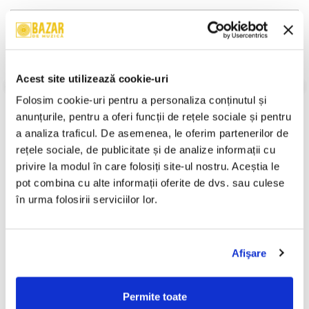
Descriere
Format:
Caseta
An Lansare:
-
Stil:
Rock ; Folk Rock
Acest site utilizează cookie-uri
Stare Caseta:
Near Mint (NM or M-)
Folosim cookie-uri pentru a personaliza conținutul și 
Stare Coperta:
Near Mint (NM or M-)
anunțurile, pentru a oferi funcții de rețele sociale și pentru 
Informatii conformitate produs
a analiza traficul. De asemenea, le oferim partenerilor de 
rețele sociale, de publicitate și de analize informații cu 
Review-uri
(0)
privire la modul în care folosiți site-ul nostru. Aceștia le 
pot combina cu alte informații oferite de dvs. sau culese 
în urma folosirii serviciilor lor.
PRODUSE ALTERNATIVE
Afişare
Mondial - Remember
Nicu Alifantis - 25 - Volumul
-30%
-30%
Mondial , (Casetă Audio)
2, (Casetă Audio)
Permite toate
49,99 Lei
29,99 Lei