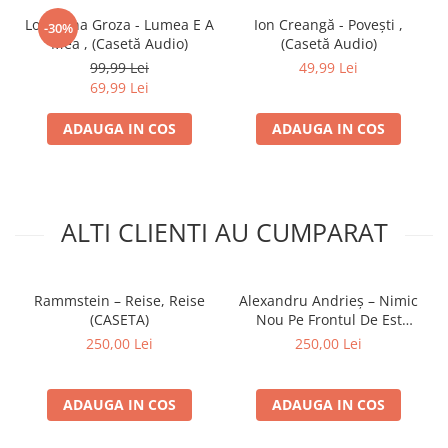
Loredana Groza - Lumea E A
Ion Creangă - Povești ,
-30%
Mea , (Casetă Audio)
(Casetă Audio)
99,99 Lei
49,99 Lei
69,99 Lei
ADAUGA IN COS
ADAUGA IN COS
ALTI CLIENTI AU CUMPARAT
Rammstein – Reise, Reise
Alexandru Andrieș – Nimic
(CASETA)
Nou Pe Frontul De Est
(CASETA)
250,00 Lei
250,00 Lei
ADAUGA IN COS
ADAUGA IN COS