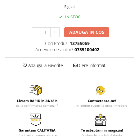
Sigilat
IN STOC
ADAUGA IN COS
Cod Produs:
13755069
Ai nevoie de ajutor?
0755100402
Adauga la Favorite
Cere informatii
Livram RAPID in 24/48 h
Contacteaza-ne!
de la confirmarea comenzii*
Iti oferim suport la orice intrebare
Garantam CALITATEA
Te asteptam in magazin!
Produselor comercializate
Suntem la un click distanta