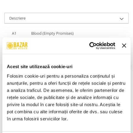
Descriere
A1
Blood (Empty Promises)
A2
Not Listening
A3
Stop Looking Start Seeing
A4
Take Me
Acest site utilizează cookie-uri
A5
Getting Away With Murder
Folosim cookie-uri pentru a personaliza conținutul și 
anunțurile, pentru a oferi funcții de rețele sociale și pentru 
A6
Be Free
a analiza traficul. De asemenea, le oferim partenerilor de 
B7
Done With You
rețele sociale, de publicitate și de analize informații cu 
privire la modul în care folosiți site-ul nostru. Aceștia le 
B8
Scars
VEZI MAI MULT
pot combina cu alte informații oferite de dvs. sau culese 
B9
Sometimes
în urma folosirii serviciilor lor.
Informatii conformitate produs
B10
Blanket Of Fear
Review-uri
(0)