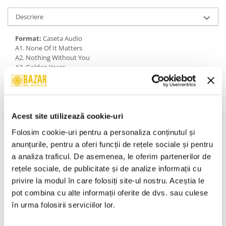
Descriere
Format:
Caseta Audio
A1. None Of It Matters
A2. Nothing Without You
A3. Golden Years
A4. Open Skies
A5. The Answer
B1. Every Day Of My Life
B2. Pickin Up The Pieces Again
B3. Give A Little Bit
Acest site utilizează cookie-uri
B4. Candy From Strangers
Folosim cookie-uri pentru a personaliza conținutul și 
B5. Take Me There
An Lansare:
1993
anunțurile, pentru a oferi funcții de rețele sociale și pentru 
Stil:
Rock; Hard Rock
a analiza traficul. De asemenea, le oferim partenerilor de 
Stare Caseta:
Near Mint (NM or M-)
rețele sociale, de publicitate și de analize informații cu 
Stare Coperta:
Near Mint (NM or M-)
privire la modul în care folosiți site-ul nostru. Aceștia le 
Informatii conformitate produs
pot combina cu alte informații oferite de dvs. sau culese 
în urma folosirii serviciilor lor.
Review-uri
(0)