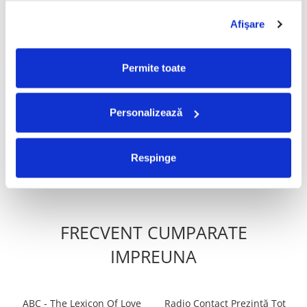
Afişare
PRODUSE ALTERNATIVE
Permite toate
Echo & The Bunnymen –
The Darling Buds - Erotica
Ocean Rain (Casetă
(Caseta Audio)
Personalizează
39,99 Lei
50,00 Lei
Respinge
ADAUGA IN COS
ADAUGA IN COS
FRECVENT CUMPARATE
IMPREUNA
ABC - The Lexicon Of Love
Radio Contact Prezintă Tot