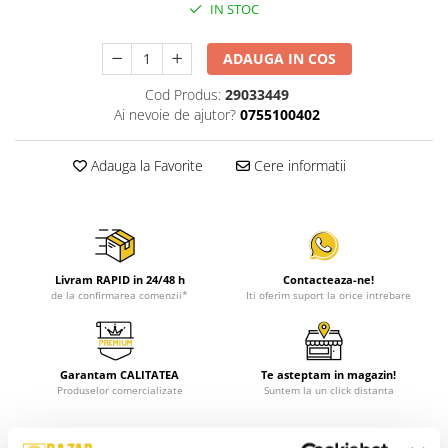
IN STOC
ADAUGA IN COS
Cod Produs:
29033449
Ai nevoie de ajutor?
0755100402
Adauga la Favorite
Cere informatii
Livram RAPID in 24/48 h
Contacteaza-ne!
de la confirmarea comenzii*
Iti oferim suport la orice intrebare
Garantam CALITATEA
Te asteptam in magazin!
Produselor comercializate
Suntem la un click distanta