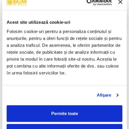
Descriere
Stare Caseta:
Mint (M)
Acest site utilizează cookie-uri
Stare Coperta:
Mint (M)
Folosim cookie-uri pentru a personaliza conținutul și 
Informatii conformitate produs
anunțurile, pentru a oferi funcții de rețele sociale și pentru 
Review-uri
(0)
a analiza traficul. De asemenea, le oferim partenerilor de 
rețele sociale, de publicitate și de analize informații cu 
privire la modul în care folosiți site-ul nostru. Aceștia le 
pot combina cu alte informații oferite de dvs. sau culese 
PRODUSE ALTERNATIVE
în urma folosirii serviciilor lor.
Paraziții - Violent , (Casetă
Misha (40) – Fata Visurilor
-30%
Afişare
Audio)
(CASETA)
499,99 Lei
50,00 Lei
349,99 Lei
Permite toate
ADAUGA IN COS
ADAUGA IN COS