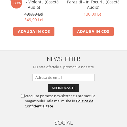
Paraziții - Violent , (Casetă
Paraziții - În Focuri , (Casetă
-30%
Audio)
Audio)
499,99 Lei
130,00 Lei
349,99 Lei
ADAUGA IN COS
ADAUGA IN COS
NEWSLETTER
Nu rata ofertele si promotiile noastre
Vreau sa primesc newsletter cu promotiile
magazinului. Afla mai multe in
Politica de
Confidentialitate
SOCIAL