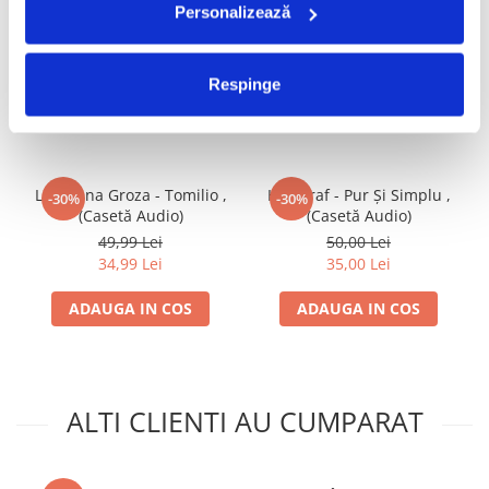
Personalizează
FRECVENT CUMPARATE
Respinge
IMPREUNA
Loredana Groza - Tomilio ,
Holograf - Pur Și Simplu ,
-30%
-30%
(Casetă Audio)
(Casetă Audio)
49,99 Lei
50,00 Lei
34,99 Lei
35,00 Lei
ADAUGA IN COS
ADAUGA IN COS
ALTI CLIENTI AU CUMPARAT