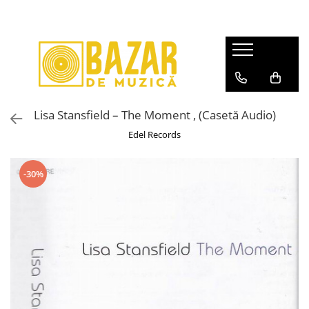
Discuri vinil second-hand
Discuri vinil noi
Casete Audio
CD-uri
CD-uri Noi
Video
Mystery Box
Echipamente Audio
Pop
Pop
Pop
Pop
Pop
DVD
Discuri Vinil
Walkmans
Rock/Folk
Muzică Electronică
Rock/Folk
Rock/Folk
Rock/Metal
BLU-RAY
Casete Audio
Accesorii
Rock/Metal
Lisa Stansfield – The Moment , (Casetă Audio)
Muzică Electronică
Muzica Electronica
Muzica Electronica
Electronică
LaserDisc
CD-uri
Hip-Hop
Edel Records
Hip=Hop
Hip-Hop
Hip-Hop
Jazz
Rock/Metal
Jazz
Jazz/Funk/Soul
Jazz
Soundtracks
Jazz
-30%
Soundtracks
Soundtracks
Soundtracks
Compilații
Pop
Muzică Clasică
Muzică Clasică
Muzica Clasica
Muzică Clasică
Muzică Electronică
Povești/Teatru/Non-music
Povesti/Teatru/Non-Music
Teatru/Poezii/Non-Music
Românești
Hip-Hop
Muzică Ușoară
Muzică Ușoară
Muzică Ușoară
Jazz
Muzică Populară/Lăutărească
Muzică Populară/Lăutărească
Muzică Populară/Lăutărească
Soundtracks
Patriotice
Manele
Manele
Compilații