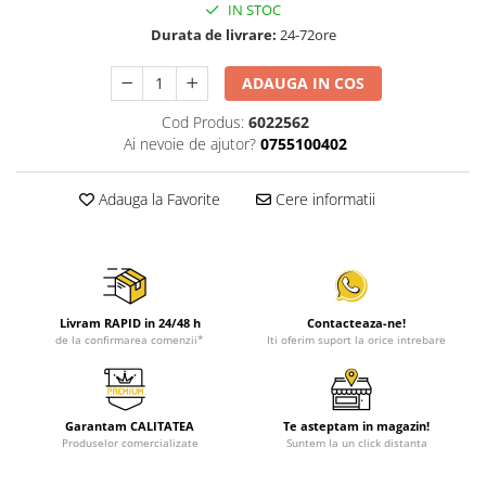
IN STOC
Durata de livrare:
24-72ore
ADAUGA IN COS
Cod Produs:
6022562
Ai nevoie de ajutor?
0755100402
Adauga la Favorite
Cere informatii
Livram RAPID in 24/48 h
Contacteaza-ne!
de la confirmarea comenzii*
Iti oferim suport la orice intrebare
Garantam CALITATEA
Te asteptam in magazin!
Produselor comercializate
Suntem la un click distanta