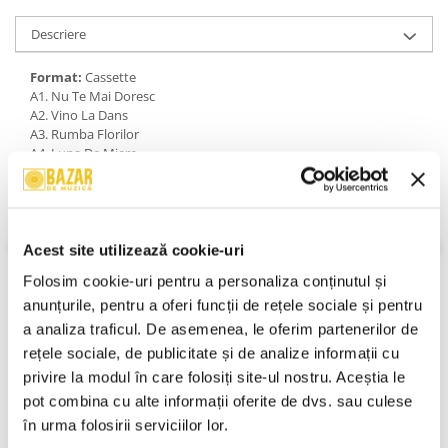
Descriere
Format:
Cassette
A1. Nu Te Mai Doresc
A2. Vino La Dans
A3. Rumba Florilor
A4. Luna De Miere
A5. Timpuri Presante
A6. Uneori
B7. Pasiune Pentru O Zi
B8. Nu Pot
B9. Cred Că M-am Îndrăgostit
Acest site utilizează cookie-uri
B10. Tu Esti Primăvara Mea
Folosim cookie-uri pentru a personaliza conținutul și 
B11. Sper Să Vii
B12. Clipe Ce S-au Frânt
anunțurile, pentru a oferi funcții de rețele sociale și pentru 
An Lansare:
1999
a analiza traficul. De asemenea, le oferim partenerilor de 
Stil:
Latin ; Europop
rețele sociale, de publicitate și de analize informații cu 
Stare Caseta:
Mint (M)
privire la modul în care folosiți site-ul nostru. Aceștia le 
Stare Coperta:
Mint (M)
pot combina cu alte informații oferite de dvs. sau culese 
Informatii conformitate produs
în urma folosirii serviciilor lor.