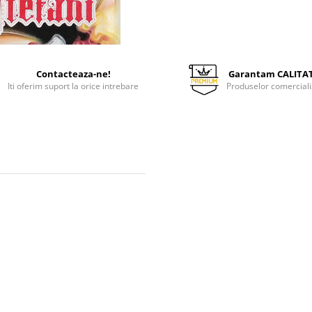
Contacteaza-ne!
Garantam CALITA
Iti oferim suport la orice intrebare
Produselor comerciali