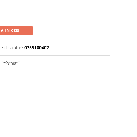
A IN COS
ie de ajutor?
0755100402
informatii