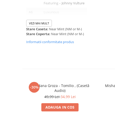
Featuring –
Johnny Vulture
A6
Luxurious
A7
Harajuku Girls
VEZI MAI MULT
Stare Caseta:
Near Mint (NM or M-)
B1
Crash
Stare Coperta:
Near Mint (NM or M-)
B2
The Real Thing
Informatii conformitate produs
B3
Serious
B4
Danger Zone
B5
Long Way To Go
Featuring –
Andre 3000
B6
The Real Thing
Loredana Groza - Tomilio , (Casetă
Misha
-30%
Audio)
49,99 Lei
34,99 Lei
ADAUGA IN COS