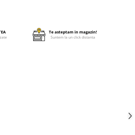
TEA
Te asteptam in magazin!
zate
Suntem la un click distanta