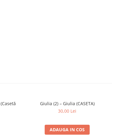
 (Casetă
Giulia (2) – Giulia (CASETA)
Miki -
-30%
30,00 Lei
ADAUGA IN COS