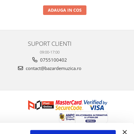
ADAUGA IN COS
SUPORT CLIENTI
09:00-17:00
0755100402
contact@bazardemuzica.ro
Creat cu ❤ și cu 🧠 de Dan Trifan iar
Platforma E-commerce by