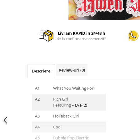
Livram RAPID in 24/48 h
de la confirmarea comenzii*
Review-uri
(0)
Descriere
A1
What You Waiting For?
A2
Rich Girl
Featuring –
Eve (2)
A3
Hollaback Girl
A4
Cool
A5
Bubble Pop Electric