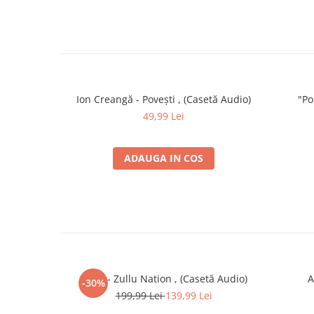
Ion Creangă - Povești , (Casetă Audio)
"Po
49,99 Lei
ADAUGA IN COS
Zullu - Zullu Nation , (Casetă Audio)
A
-30%
199,99 Lei
139,99 Lei