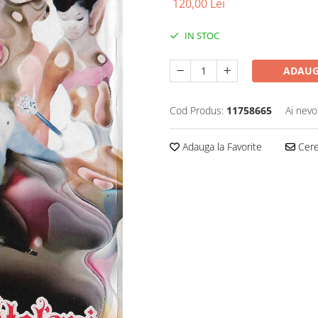
120,00 Lei
IN STOC
ADAUG
Cod Produs:
11758665
Ai nevo
Adauga la Favorite
Cere 