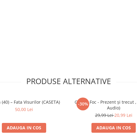
PRODUSE ALTERNATIVE
 (40) – Fata Visurilor (CASETA)
Gaz Pe Foc - Prezent şi trecut ,
-30%
Audio)
50,00 Lei
29,99 Lei
20,99 Lei
ADAUGA IN COS
ADAUGA IN COS