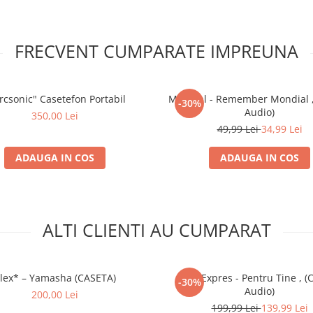
FRECVENT CUMPARATE IMPREUNA
rcsonic" Casetefon Portabil
Mondial - Remember Mondial ,
-30%
Audio)
350,00 Lei
49,99 Lei
34,99 Lei
ADAUGA IN COS
ADAUGA IN COS
ALTI CLIENTI AU CUMPARAT
lex* – Yamasha (CASETA)
Trio Expres - Pentru Tine , (
-30%
Audio)
200,00 Lei
199,99 Lei
139,99 Lei