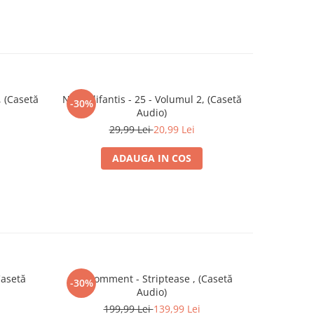
 (Casetă
Nicu Alifantis - 25 - Volumul 2, (Casetă
Ștefan H
-30%
-30%
Audio)
29,99 Lei
20,99 Lei
ADAUGA IN COS
Casetă
No Comment - Striptease , (Casetă
Albatros
-30%
-30%
Audio)
1
199,99 Lei
139,99 Lei