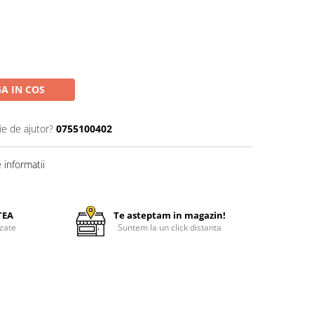
A IN COS
ie de ajutor?
0755100402
informatii
TEA
Te asteptam in magazin!
zate
Suntem la un click distanta