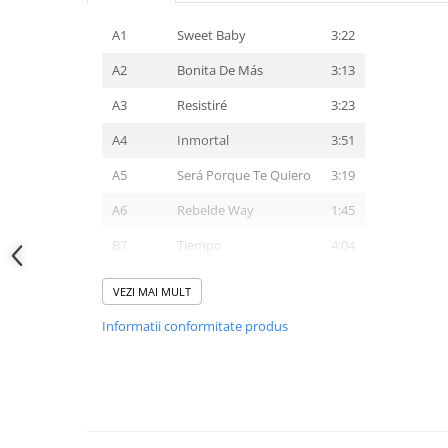
A1
Sweet Baby
3:22
A2
Bonita De Más
3:13
A3
Resistiré
3:23
A4
Inmortal
3:51
A5
Será Porque Te Quiero
3:19
A6
Rebelde Way
1:45
B7
Tiempo
4:04
B8
Será De Dios
3:53
VEZI MAI MULT
B9
Para Cosas Buenas
3:00
Informatii conformitate produs
B10
Que
3:28
B11
Te Soñé
3:57
B12
Vas A Salvarte
3:18