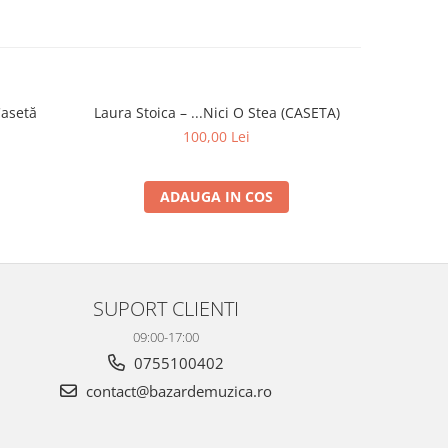
Casetă
Laura Stoica – ...Nici O Stea (CASETA)
Mădălina 
100,00 Lei
ADAUGA IN COS
SUPORT CLIENTI
09:00-17:00
0755100402
contact@bazardemuzica.ro