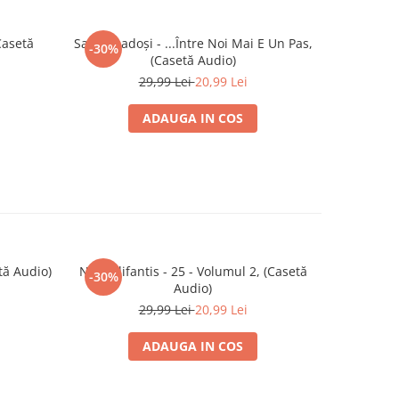
Casetă
Sanda Ladoși - ...Între Noi Mai E Un Pas,
Gaz Pe Foc
-30%
-30%
(Casetă Audio)
29,99 Lei
20,99 Lei
ADAUGA IN COS
tă Audio)
Nicu Alifantis - 25 - Volumul 2, (Casetă
Ștefan H
-30%
-30%
Audio)
29,99 Lei
20,99 Lei
ADAUGA IN COS