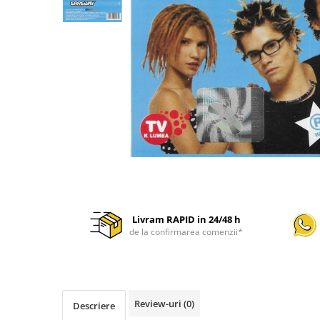
Discuri vinil 7' (mici)
Patriotice
Patriotice
Viniluri Românești
Colecția Electrecord
Livram RAPID in 24/48 h
de la confirmarea comenzii*
Review-uri
(0)
Descriere