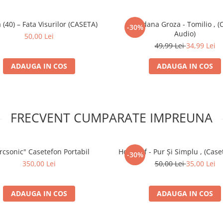
 (40) – Fata Visurilor (CASETA)
Loredana Groza - Tomilio , (
-30%
Audio)
50,00 Lei
49,99 Lei
34,99 Lei
ADAUGA IN COS
ADAUGA IN COS
FRECVENT CUMPARATE IMPREUNA
rcsonic" Casetefon Portabil
Holograf - Pur Și Simplu , (Case
-30%
350,00 Lei
50,00 Lei
35,00 Lei
ADAUGA IN COS
ADAUGA IN COS