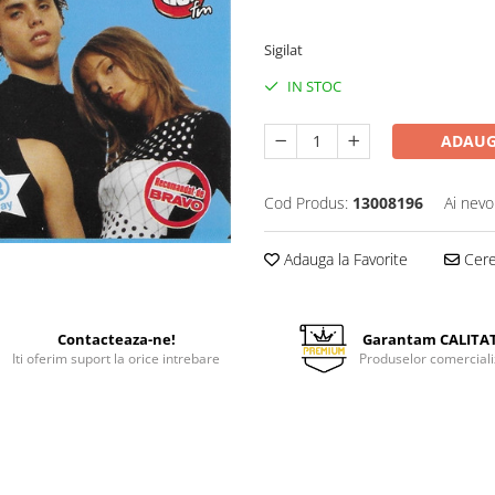
70,00 Lei
Sigilat
IN STOC
ADAUG
Cod Produs:
13008196
Ai nevo
Adauga la Favorite
Cere 
Contacteaza-ne!
Garantam CALITA
Iti oferim suport la orice intrebare
Produselor comerciali