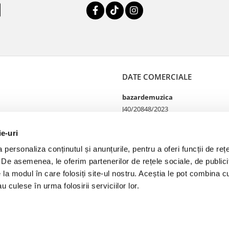
DATE COMERCIALE
bazardemuzica
J40/20848/2023
49060668
Strada Doctor Louis Pasteur
ie-uri
65
personaliza conținutul și anunțurile, pentru a oferi funcții de rețe
Bucharest, București
. De asemenea, le oferim partenerilor de rețele sociale, de publicit
e la modul în care folosiți site-ul nostru. Aceștia le pot combina cu
u culese în urma folosirii serviciilor lor.