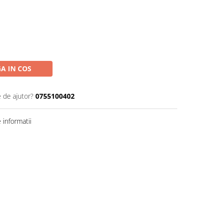
A IN COS
e de ajutor?
0755100402
informatii