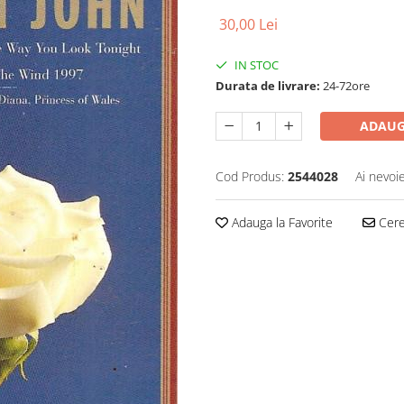
30,00 Lei
IN STOC
Durata de livrare:
24-72ore
ADAUG
Cod Produs:
2544028
Ai nevoi
Adauga la Favorite
Cere 