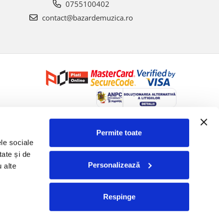
0755100402
contact@bazardemuzica.ro
Creat cu ❤ și cu 🧠 de Dan Trifan iar
Platforma E-commerce by
Gomag
Permite toate
le sociale 
ate și de 
Personalizează
 alte 
Respinge