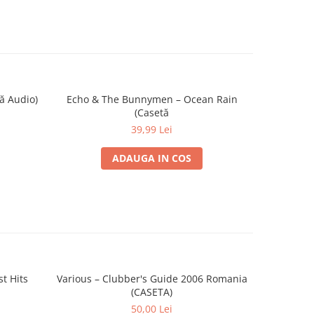
ă Audio)
Echo & The Bunnymen – Ocean Rain
Bryan Ferry
(Casetă
39,99 Lei
ADAUGA IN COS
t Hits
Various – Clubber's Guide 2006 Romania
Various –
(CASETA)
50,00 Lei