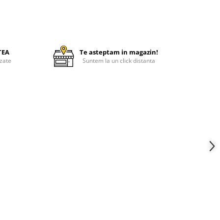
TEA
Te asteptam in magazin!
zate
Suntem la un click distanta