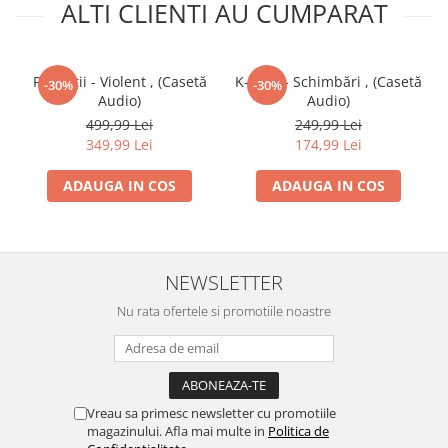
ALTI CLIENTI AU CUMPARAT
Paraziții - Violent , (Casetă
K-Gula - Schimbări , (Casetă
-30%
-30%
Audio)
Audio)
499,99 Lei
249,99 Lei
349,99 Lei
174,99 Lei
ADAUGA IN COS
ADAUGA IN COS
NEWSLETTER
Nu rata ofertele si promotiile noastre
Vreau sa primesc newsletter cu promotiile
magazinului. Afla mai multe in
Politica de