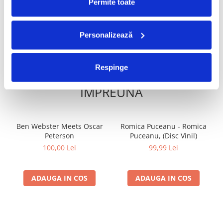
Permite toate
ADAUGA IN COS
ADAUGA IN COS
Personalizează
Respinge
FRECVENT CUMPARATE
IMPREUNA
Ben Webster Meets Oscar
Romica Puceanu - Romica
Peterson
Puceanu, (Disc Vinil)
100,00 Lei
99,99 Lei
ADAUGA IN COS
ADAUGA IN COS