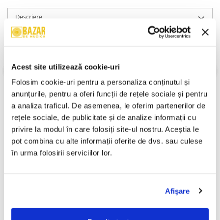
Descriere
Format:
Caseta
An Lansare:
-
Stil:
Electronic ; Health-Fitness
Stare Caseta:
Near Mint (NM or M-)
Acest site utilizează cookie-uri
Stare Coperta:
Near Mint (NM or M-)
Folosim cookie-uri pentru a personaliza conținutul și 
Informatii conformitate produs
anunțurile, pentru a oferi funcții de rețele sociale și pentru 
a analiza traficul. De asemenea, le oferim partenerilor de 
Review-uri
(0)
rețele sociale, de publicitate și de analize informații cu 
privire la modul în care folosiți site-ul nostru. Aceștia le 
pot combina cu alte informații oferite de dvs. sau culese 
în urma folosirii serviciilor lor.
PRODUSE ALTERNATIVE
Afişare
Leii Grei 2 (Casetă Audio)
Unknown Artist - Povești ,
(Casetă Audio)
40,00 Lei
19,99 Lei