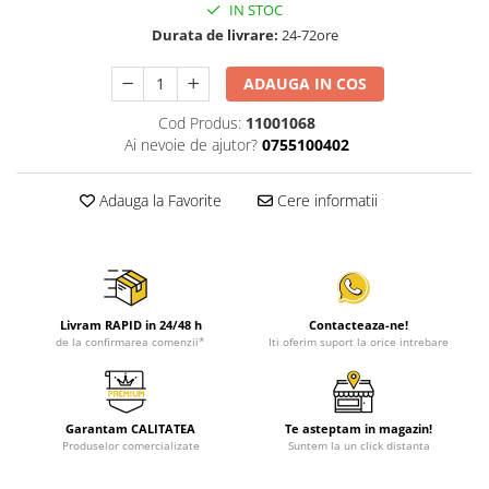
IN STOC
Durata de livrare:
24-72ore
ADAUGA IN COS
Cod Produs:
11001068
Ai nevoie de ajutor?
0755100402
Adauga la Favorite
Cere informatii
Livram RAPID in 24/48 h
Contacteaza-ne!
de la confirmarea comenzii*
Iti oferim suport la orice intrebare
Garantam CALITATEA
Te asteptam in magazin!
Produselor comercializate
Suntem la un click distanta