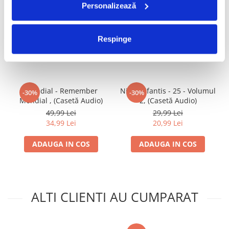
Personalizează
FRECVENT CUMPARATE
Respinge
IMPREUNA
Mondial - Remember
Nicu Alifantis - 25 - Volumul
-30%
-30%
Mondial , (Casetă Audio)
2, (Casetă Audio)
49,99 Lei
29,99 Lei
34,99 Lei
20,99 Lei
ADAUGA IN COS
ADAUGA IN COS
ALTI CLIENTI AU CUMPARAT