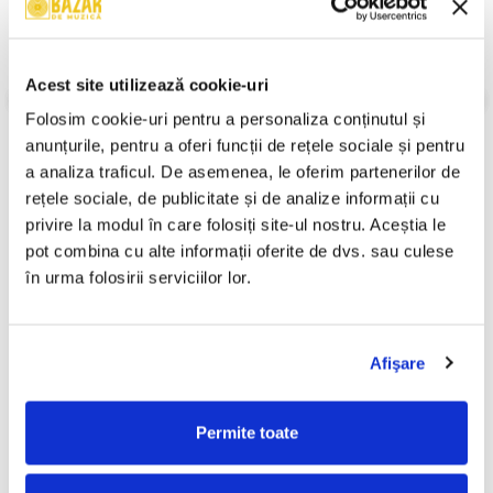
Descriere
Stare Caseta:
Mint (M)
Acest site utilizează cookie-uri
Stare Coperta:
Mint (M)
Informatii conformitate produs
Folosim cookie-uri pentru a personaliza conținutul și 
anunțurile, pentru a oferi funcții de rețele sociale și pentru 
Review-uri
(0)
a analiza traficul. De asemenea, le oferim partenerilor de 
rețele sociale, de publicitate și de analize informații cu 
privire la modul în care folosiți site-ul nostru. Aceștia le 
pot combina cu alte informații oferite de dvs. sau culese 
PRODUSE ALTERNATIVE
în urma folosirii serviciilor lor.
Various – Clubber's Guide
Giulia (2) – Giulia (CASETA)
Afişare
2006 Romania (CASETA)
30,00 Lei
50,00 Lei
Permite toate
ADAUGA IN COS
ADAUGA IN COS