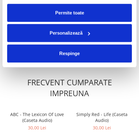
Permite toate
The Darling Buds - Erotica
Mastermind – Excelsior!
(Caseta Audio)
(Casetă Audio)
50,00 Lei
39,99 Lei
Personalizează
ADAUGA IN COS
ADAUGA IN COS
Respinge
FRECVENT CUMPARATE
IMPREUNA
ABC - The Lexicon Of Love
Simply Red - Life (Caseta
(Caseta Audio)
Audio)
30,00 Lei
30,00 Lei