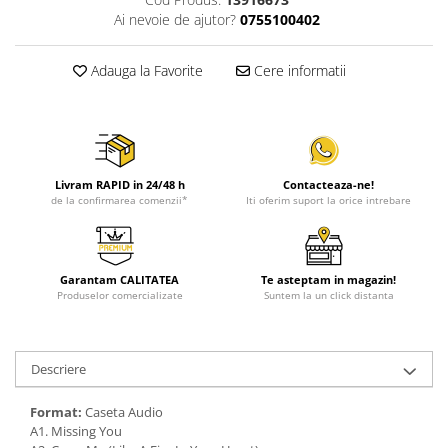
Ai nevoie de ajutor?
0755100402
Adauga la Favorite
Cere informatii
Livram RAPID in 24/48 h
Contacteaza-ne!
de la confirmarea comenzii*
Iti oferim suport la orice intrebare
Garantam CALITATEA
Te asteptam in magazin!
Produselor comercializate
Suntem la un click distanta
Descriere
Format:
Caseta Audio
A1. Missing You