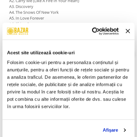
A2. Carry Me (Like A Fire In Your Heart)
A3. Discovery
A4. The Snows Of New York
A5. In Love Forever
A6. Shine On
B1. The Lady In Red
B2. In Dreams
B3. I'm Not Crying Over You
B4. Always On My Mind
Acest site utilizează cookie-uri
B5. Say Goodbye To It All
B6. One More Mile To Go
Folosim cookie-uri pentru a personaliza conținutul și 
An Lansare:
1995
anunțurile, pentru a oferi funcții de rețele sociale și pentru 
Stil:
Rock; Pop; Acoustic; Ballad
Stare Caseta:
Near Mint (NM or M-)
a analiza traficul. De asemenea, le oferim partenerilor de 
Stare Coperta:
Near Mint (NM or M-)
rețele sociale, de publicitate și de analize informații cu 
Informatii conformitate produs
privire la modul în care folosiți site-ul nostru. Aceștia le 
pot combina cu alte informații oferite de dvs. sau culese 
Review-uri
(0)
în urma folosirii serviciilor lor.
Afişare
PRODUSE ALTERNATIVE