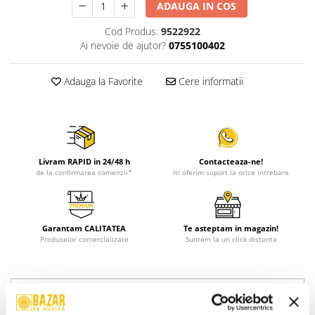
ADAUGA IN COS
Cod Produs:
9522922
Ai nevoie de ajutor?
0755100402
Adauga la Favorite
Cere informatii
Livram RAPID in 24/48 h
Contacteaza-ne!
de la confirmarea comenzii*
Iti oferim suport la orice intrebare
Garantam CALITATEA
Te asteptam in magazin!
Produselor comercializate
Suntem la un click distanta
Descriere