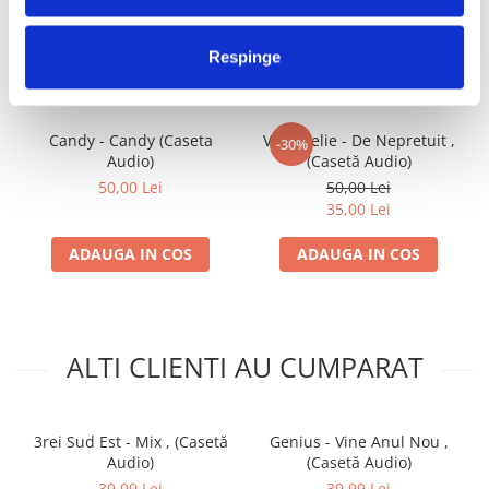
FRECVENT CUMPARATE
IMPREUNA
Respinge
Candy - Candy (Caseta
Vali Vijelie - De Nepretuit ,
-30%
Audio)
(Casetă Audio)
50,00 Lei
50,00 Lei
35,00 Lei
ADAUGA IN COS
ADAUGA IN COS
ALTI CLIENTI AU CUMPARAT
3rei Sud Est - Mix , (Casetă
Genius - Vine Anul Nou ,
Audio)
(Casetă Audio)
39,99 Lei
39,99 Lei