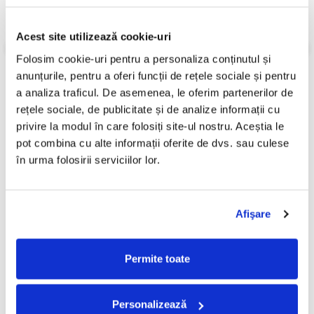
Stare Coperta:
Near Mint (NM or M-)
Stare Caseta:
Near Mint (NM or M-)
Acest site utilizează cookie-uri
Informatii conformitate produs
Folosim cookie-uri pentru a personaliza conținutul și 
Review-uri
(0)
anunțurile, pentru a oferi funcții de rețele sociale și pentru 
a analiza traficul. De asemenea, le oferim partenerilor de 
rețele sociale, de publicitate și de analize informații cu 
privire la modul în care folosiți site-ul nostru. Aceștia le 
PRODUSE ALTERNATIVE
pot combina cu alte informații oferite de dvs. sau culese 
în urma folosirii serviciilor lor.
Candy - O Seară Perfectă,
Loredana Groza - Tomilio ,
-30%
-30%
(Casetă Audio)
(Casetă Audio)
Afişare
49,99 Lei
49,99 Lei
34,99 Lei
34,99 Lei
ADAUGA IN COS
Permite toate
ADAUGA IN COS
Personalizează