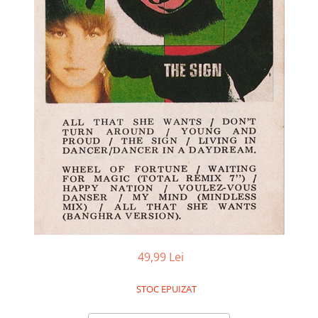
Discuri vinil 7' (mici)
Patriotice
Patriotice
Viniluri Românești
Colecția Electrecord
49,99 Lei
STOC EPUIZAT