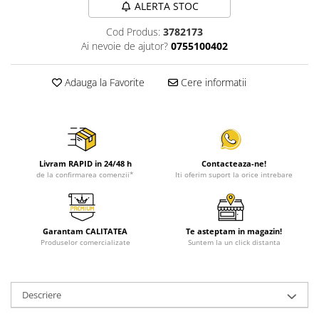
ALERTA STOC
Cod Produs:
3782173
Ai nevoie de ajutor?
0755100402
Adauga la Favorite
Cere informatii
Livram RAPID in 24/48 h
Contacteaza-ne!
de la confirmarea comenzii*
Iti oferim suport la orice intrebare
Garantam CALITATEA
Te asteptam in magazin!
Produselor comercializate
Suntem la un click distanta
Descriere