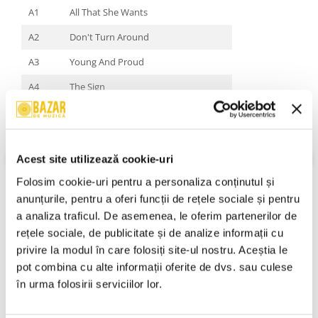
A1
All That She Wants
A2
Don't Turn Around
A3
Young And Proud
A4
The Sign
A5
Living In Danger
A6
Dancer In A Daydream
Acest site utilizează cookie-uri
B1
Wheel Of Fortune
Folosim cookie-uri pentru a personaliza conținutul și 
B2
Waiting For Magic [Total Remix 7"]
VEZI MAI MULT
anunțurile, pentru a oferi funcții de rețele sociale și pentru 
Stare Coperta:
Near Mint (NM or M-)
B3
Happy Nation
a analiza traficul. De asemenea, le oferim partenerilor de 
Stare Caseta:
Near Mint (NM or M-)
rețele sociale, de publicitate și de analize informații cu 
B4
Voulez-Vous Danser
Gen:
Electronic
privire la modul în care folosiți site-ul nostru. Aceștia le 
Stil:
Synth-pop
B5
My Mind [Mindless Mix]
An Lansare:
1993
pot combina cu alte informații oferite de dvs. sau culese 
în urma folosirii serviciilor lor.
B6
All That She Wants [Banghra Version]
Informatii conformitate produs
Review-uri
(0)