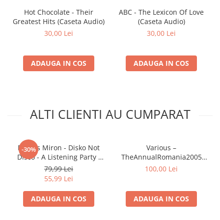
Hot Chocolate - Their
ABC - The Lexicon Of Love
Greatest Hits (Caseta Audio)
(Caseta Audio)
30,00 Lei
30,00 Lei
ADAUGA IN COS
ADAUGA IN COS
ALTI CLIENTI AU CUMPARAT
Remus Miron - Disko Not
Various –
-30%
Disco - A Listening Party ,
TheAnnualRomania2005
(Casetă Audio)
(CASETA)
79,99 Lei
100,00 Lei
55,99 Lei
ADAUGA IN COS
ADAUGA IN COS