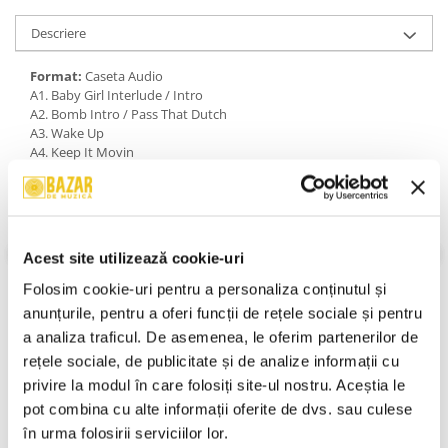
Descriere
Format:
Caseta Audio
A1. Baby Girl Interlude / Intro
A2. Bomb Intro / Pass That Dutch
A3. Wake Up
A4. Keep It Movin
A5. Is This Is Our Last Time
A6. Ragtime Interlude / I'm Really Hot
A7. Dat's What I'm Talking About
A8. Don't Be Cruel
B1. Toyz Interlude / Toyz
Acest site utilizează cookie-uri
B2. Let It Bump
B3. Pump It Up
Folosim cookie-uri pentru a personaliza conținutul și 
B4. It's Real
anunțurile, pentru a oferi funcții de rețele sociale și pentru 
B5. Let Me Fix My Weave
a analiza traficul. De asemenea, le oferim partenerilor de 
B6. Spelling Bee Interlude / Spelling Bee
B7. I'm Not Perfect
VEZI MAI MULT
rețele sociale, de publicitate și de analize informații cu 
B8. Outro
An Lansare:
2003
privire la modul în care folosiți site-ul nostru. Aceștia le 
Stil:
Hip Hop ; Bass Music
pot combina cu alte informații oferite de dvs. sau culese 
Stare Caseta:
Mint (M)
în urma folosirii serviciilor lor.
Stare Coperta:
Near Mint (NM or M-)