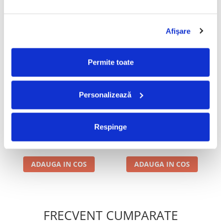
Informatii conformitate produs
Afişare
Review-uri
(0)
Permite toate
PRODUSE ALTERNATIVE
Personalizează
Loredana Groza - Lumea E A
Misha (40) – Fata Visurilor
-30%
Mea , (Casetă Audio)
(CASETA)
Respinge
99,99 Lei
50,00 Lei
69,99 Lei
ADAUGA IN COS
ADAUGA IN COS
FRECVENT CUMPARATE