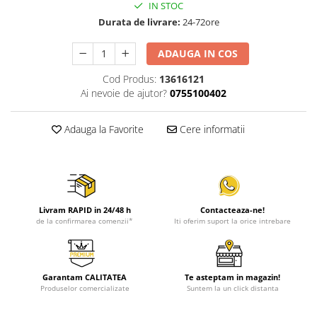
IN STOC
Durata de livrare:
24-72ore
ADAUGA IN COS
Cod Produs:
13616121
Ai nevoie de ajutor?
0755100402
Adauga la Favorite
Cere informatii
Livram RAPID in 24/48 h
Contacteaza-ne!
de la confirmarea comenzii*
Iti oferim suport la orice intrebare
Garantam CALITATEA
Te asteptam in magazin!
Produselor comercializate
Suntem la un click distanta