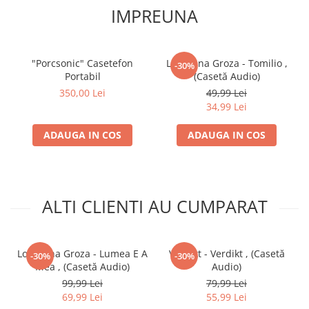
IMPREUNA
"Porcsonic" Casetefon
Loredana Groza - Tomilio ,
-30%
Portabil
(Casetă Audio)
350,00 Lei
49,99 Lei
34,99 Lei
ADAUGA IN COS
ADAUGA IN COS
ALTI CLIENTI AU CUMPARAT
Loredana Groza - Lumea E A
Verdikt - Verdikt , (Casetă
-30%
-30%
Mea , (Casetă Audio)
Audio)
99,99 Lei
79,99 Lei
69,99 Lei
55,99 Lei