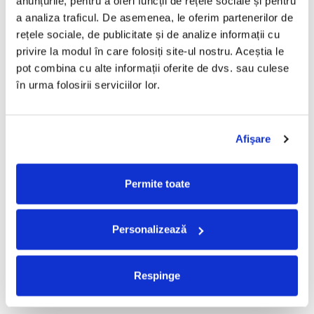
anunțurile, pentru a oferi funcții de rețele sociale și pentru 
PRODUSE ALTERNATIVE
a analiza traficul. De asemenea, le oferim partenerilor de 
rețele sociale, de publicitate și de analize informații cu 
privire la modul în care folosiți site-ul nostru. Aceștia le 
Caseta EMTEC Sound
Caseta RAKS ED-X Type 1 60
pot combina cu alte informații oferite de dvs. sau culese 
Quality Ferric 1 60
min
în urma folosirii serviciilor lor.
30,00 Lei
25,00 Lei
ADAUGA IN COS
ADAUGA IN COS
Afişare
Permite toate
FRECVENT CUMPARATE
IMPREUNA
Personalizează
Tomis Junior-Tomis Junior
ALBATROS-Bucuresti
Respinge
(DUBLU DISC VINIL)
150,00 Lei
280,00 Lei