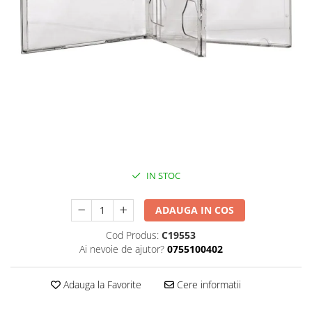
Discuri vinil 7' (mici)
Patriotice
Patriotice
Viniluri Românești
Colecția Electrecord
10,00 Lei
IN STOC
ADAUGA IN COS
Cod Produs:
C19553
Ai nevoie de ajutor?
0755100402
Adauga la Favorite
Cere informatii