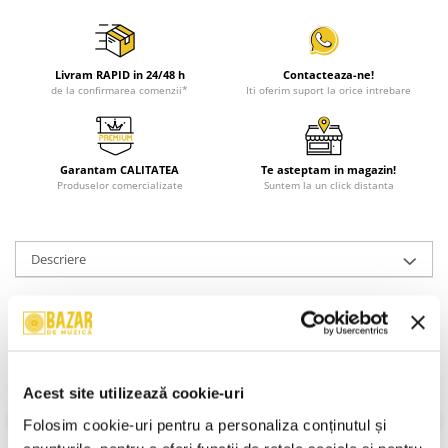
Livram RAPID in 24/48 h
Contacteaza-ne!
de la confirmarea comenzii*
Iti oferim suport la orice intrebare
Garantam CALITATEA
Te asteptam in magazin!
Produselor comercializate
Suntem la un click distanta
Descriere
Carcasa dubla CD-uri, transparenta
Informatii conformitate produs
Review-uri
(0)
Acest site utilizează cookie-uri
Folosim cookie-uri pentru a personaliza conținutul și 